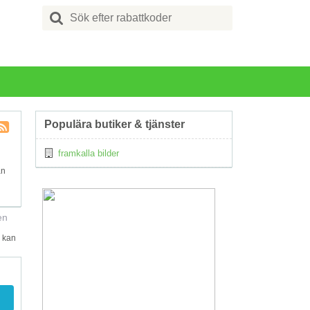
Search
for:
Populära butiker & tjänster
Kupong
framkalla bilder
Tagg
RSS
an
en
d kan