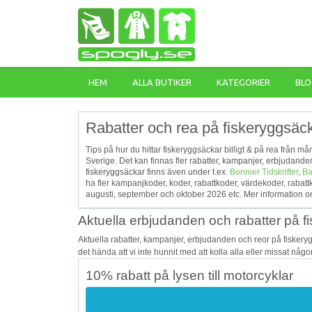
HEM
ALLA BUTIKER
KATEGORIER
BLO
Rabatter och rea på fiskeryggsäck
Tips på hur du hittar fiskeryggsäckar billigt & på rea från m
Sverige. Det kan finnas fler rabatter, kampanjer, erbjudan
fiskeryggsäckar finns även under t.ex.
Bonnier Tidskrifter
,
Ba
ha fler kampanjkoder, koder, rabattkoder, värdekoder, raba
augusti, september och oktober 2026 etc. Mer information o
Aktuella erbjudanden och rabatter på f
Aktuella rabatter, kampanjer, erbjudanden och reor på fisker
det hända att vi inte hunnit med att kolla alla eller missat någ
10% rabatt på lysen till motorcyklar