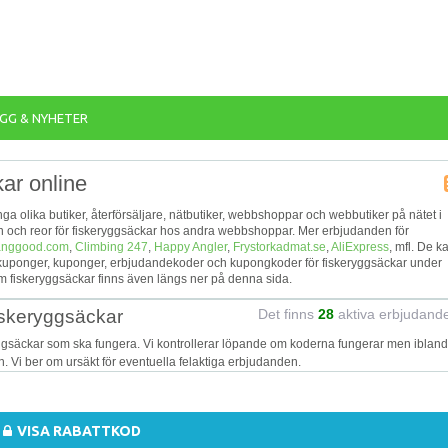
GG & NYHETER
ar online
ånga olika butiker, återförsäljare, nätbutiker, webbshoppar och webbutiker på nätet i
den och reor för fiskeryggsäckar hos andra webbshoppar. Mer erbjudanden för
nggood.com
,
Climbing 247
,
Happy Angler
,
Frystorkadmat.se
,
AliExpress
, mfl. De k
ttkuponger, kuponger, erbjudandekoder och kupongkoder för fiskeryggsäckar under
m fiskeryggsäckar finns även längs ner på denna sida.
iskeryggsäckar
Det finns
28
aktiva erbjudand
yggsäckar som ska fungera. Vi kontrollerar löpande om koderna fungerar men iblan
on. Vi ber om ursäkt för eventuella felaktiga erbjudanden.
VISA RABATTKOD