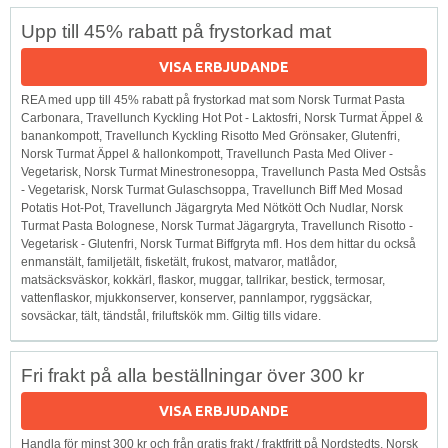
Upp till 45% rabatt på frystorkad mat
VISA ERBJUDANDE
REA med upp till 45% rabatt på frystorkad mat som Norsk Turmat Pasta
Carbonara, Travellunch Kyckling Hot Pot - Laktosfri, Norsk Turmat Äppel &
banankompott, Travellunch Kyckling Risotto Med Grönsaker, Glutenfri,
Norsk Turmat Äppel & hallonkompott, Travellunch Pasta Med Oliver -
Vegetarisk, Norsk Turmat Minestronesoppa, Travellunch Pasta Med Ostsås
- Vegetarisk, Norsk Turmat Gulaschsoppa, Travellunch Biff Med Mosad
Potatis Hot-Pot, Travellunch Jägargryta Med Nötkött Och Nudlar, Norsk
Turmat Pasta Bolognese, Norsk Turmat Jägargryta, Travellunch Risotto -
Vegetarisk - Glutenfri, Norsk Turmat Biffgryta mfl. Hos dem hittar du också
enmanstält, familjetält, fisketält, frukost, matvaror, matlådor,
matsäcksväskor, kokkärl, flaskor, muggar, tallrikar, bestick, termosar,
vattenflaskor, mjukkonserver, konserver, pannlampor, ryggsäckar,
sovsäckar, tält, tändstål, friluftskök mm. Giltig tills vidare.
Fri frakt på alla beställningar över 300 kr
VISA ERBJUDANDE
Handla för minst 300 kr och från gratis frakt / fraktfritt på Nordstedts, Norsk