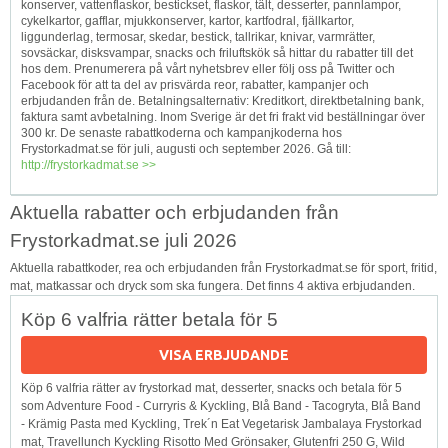
konserver, vattenflaskor, bestickset, flaskor, tält, desserter, pannlampor,
cykelkartor, gafflar, mjukkonserver, kartor, kartfodral, fjällkartor,
liggunderlag, termosar, skedar, bestick, tallrikar, knivar, varmrätter,
sovsäckar, disksvampar, snacks och friluftskök så hittar du rabatter till det
hos dem. Prenumerera på vårt nyhetsbrev eller följ oss på Twitter och
Facebook för att ta del av prisvärda reor, rabatter, kampanjer och
erbjudanden från de. Betalningsalternativ: Kreditkort, direktbetalning bank,
faktura samt avbetalning. Inom Sverige är det fri frakt vid beställningar över
300 kr. De senaste rabattkoderna och kampanjkoderna hos
Frystorkadmat.se för juli, augusti och september 2026. Gå till:
http://frystorkadmat.se >>
Aktuella rabatter och erbjudanden från
Frystorkadmat.se juli 2026
Aktuella rabattkoder, rea och erbjudanden från Frystorkadmat.se för sport, fritid,
mat, matkassar och dryck som ska fungera. Det finns 4 aktiva erbjudanden.
Köp 6 valfria rätter betala för 5
VISA ERBJUDANDE
Köp 6 valfria rätter av frystorkad mat, desserter, snacks och betala för 5
som Adventure Food - Curryris & Kyckling, Blå Band - Tacogryta, Blå Band
- Krämig Pasta med Kyckling, Trek´n Eat Vegetarisk Jambalaya Frystorkad
mat, Travellunch Kyckling Risotto Med Grönsaker, Glutenfri 250 G, Wild