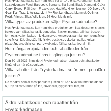
Hos Frystorkadmat.se kan man köpa fler än 140 olika varumärken som
t.ex. Adventure Food, Barocook, Bergans, Blå Band, Black Diamond, CoXa
Carry, Exped, Fjällräven, Frozzypack, Haglöfs, Hiker, Isosteel, JO Sport, JR
Gear, Kari Traa, Lifestraw, Light My Fire, Lundhags, Mammut, Optimus,
Petzl, Primus, Silva, Wild Man, 24 Hour Meals mfl.
Vilka typer av produkter säljer Frystorkadmat.se?
Hos Frystorkadmat.se kan man köpa produkter som t.ex. desserter, snacks,
frukost, varmrätter, kartor, liggunderlag, flaskor, muggar, tallrikar, bestick,
termosar, vattenflaskor, mjukkonserver, konserver, pannlampor, ryggsäckar,
sovsäckar, tält, tändstål, friluftskök, bestickset, skedar, gafflar, knivar,
piezotändare, disksvampar, cykelkartor, fjällkartor, kartfodral mfl.
Hur många erbjudanden och rabattkoder från
Frystorkadmat.se finns tillgängliga just nu?
Den 30 juli 2026, finns det 4 Frystorkadmat.se-rabatter och rabattkoder
tillgängliga här på spogly.se.
Vilka rabatter från Frystorkadmat.se är mest populära
just nu?
De rabatter som är mest populära just nu är: Köp 6 valfria rätter betala för
5, Upp till 50% rabatt på tält, sovsäckar, ryggsäckar mm, mfl.
Äldre rabattkoder och rabatter från
Frystorkadmat.se