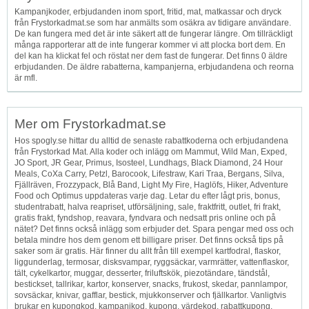
Kampanjkoder, erbjudanden inom sport, fritid, mat, matkassar och dryck
från Frystorkadmat.se som har anmälts som osäkra av tidigare användare.
De kan fungera med det är inte säkert att de fungerar längre. Om tillräckligt
många rapporterar att de inte fungerar kommer vi att plocka bort dem. En
del kan ha klickat fel och röstat ner dem fast de fungerar. Det finns 0 äldre
erbjudanden. De äldre rabatterna, kampanjerna, erbjudandena och reorna
är mfl.
Mer om Frystorkadmat.se
Hos spogly.se hittar du alltid de senaste rabattkoderna och erbjudandena
från Frystorkad Mat. Alla koder och inlägg om Mammut, Wild Man, Exped,
JO Sport, JR Gear, Primus, Isosteel, Lundhags, Black Diamond, 24 Hour
Meals, CoXa Carry, Petzl, Barocook, Lifestraw, Kari Traa, Bergans, Silva,
Fjällräven, Frozzypack, Blå Band, Light My Fire, Haglöfs, Hiker, Adventure
Food och Optimus uppdateras varje dag. Letar du efter lågt pris, bonus,
studentrabatt, halva reapriset, utförsäljning, sale, fraktfritt, outlet, fri frakt,
gratis frakt, fyndshop, reavara, fyndvara och nedsatt pris online och på
nätet? Det finns också inlägg som erbjuder det. Spara pengar med oss och
betala mindre hos dem genom ett billigare priser. Det finns också tips på
saker som är gratis. Här finner du allt från till exempel kartfodral, flaskor,
liggunderlag, termosar, disksvampar, ryggsäckar, varmrätter, vattenflaskor,
tält, cykelkartor, muggar, desserter, friluftskök, piezotändare, tändstål,
bestickset, tallrikar, kartor, konserver, snacks, frukost, skedar, pannlampor,
sovsäckar, knivar, gafflar, bestick, mjukkonserver och fjällkartor. Vanligtvis
brukar en kupongkod, kampanjkod, kupong, värdekod, rabattkupong,