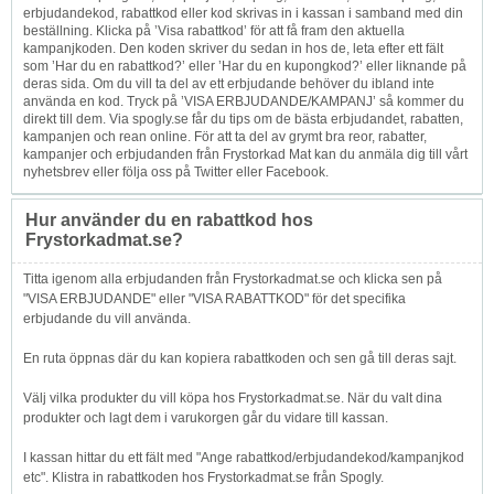
erbjudandekod, rabattkod eller kod skrivas in i kassan i samband med din
beställning. Klicka på ’Visa rabattkod’ för att få fram den aktuella
kampanjkoden. Den koden skriver du sedan in hos de, leta efter ett fält
som ’Har du en rabattkod?’ eller ’Har du en kupongkod?’ eller liknande på
deras sida. Om du vill ta del av ett erbjudande behöver du ibland inte
använda en kod. Tryck på ’VISA ERBJUDANDE/KAMPANJ’ så kommer du
direkt till dem. Via spogly.se får du tips om de bästa erbjudandet, rabatten,
kampanjen och rean online. För att ta del av grymt bra reor, rabatter,
kampanjer och erbjudanden från Frystorkad Mat kan du anmäla dig till vårt
nyhetsbrev eller följa oss på Twitter eller Facebook.
Hur använder du en rabattkod hos
Frystorkadmat.se?
Titta igenom alla erbjudanden från Frystorkadmat.se och klicka sen på
"VISA ERBJUDANDE" eller "VISA RABATTKOD" för det specifika
erbjudande du vill använda.
En ruta öppnas där du kan kopiera rabattkoden och sen gå till deras sajt.
Välj vilka produkter du vill köpa hos Frystorkadmat.se. När du valt dina
produkter och lagt dem i varukorgen går du vidare till kassan.
I kassan hittar du ett fält med "Ange rabattkod/erbjudandekod/kampanjkod
etc". Klistra in rabattkoden hos Frystorkadmat.se från Spogly.