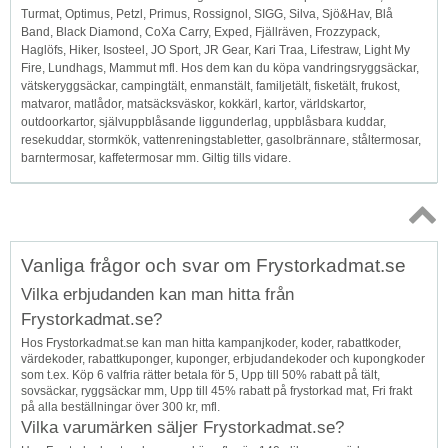
Turmat, Optimus, Petzl, Primus, Rossignol, SIGG, Silva, Sjö&Hav, Blå
Band, Black Diamond, CoXa Carry, Exped, Fjällräven, Frozzypack,
Haglöfs, Hiker, Isosteel, JO Sport, JR Gear, Kari Traa, Lifestraw, Light My
Fire, Lundhags, Mammut mfl. Hos dem kan du köpa vandringsryggsäckar,
vätskeryggsäckar, campingtält, enmanstält, familjetält, fisketält, frukost,
matvaror, matlådor, matsäcksväskor, kokkärl, kartor, världskartor,
outdoorkartor, självuppblåsande liggunderlag, uppblåsbara kuddar,
resekuddar, stormkök, vattenreningstabletter, gasolbrännare, ståltermosar,
barntermosar, kaffetermosar mm. Giltig tills vidare.
Topp
Vanliga frågor och svar om Frystorkadmat.se
↑
Vilka erbjudanden kan man hitta från
Frystorkadmat.se?
Hos Frystorkadmat.se kan man hitta kampanjkoder, koder, rabattkoder,
värdekoder, rabattkuponger, kuponger, erbjudandekoder och kupongkoder
som t.ex. Köp 6 valfria rätter betala för 5, Upp till 50% rabatt på tält,
sovsäckar, ryggsäckar mm, Upp till 45% rabatt på frystorkad mat, Fri frakt
på alla beställningar över 300 kr, mfl.
Vilka varumärken säljer Frystorkadmat.se?