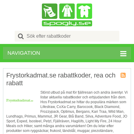
Search
for:
NAVIGATION
Frystorkadmat.se rabattkoder, rea och
rabatt
Butik
RSS
Störst utbud på mat för fjällresan och andra äventyr. Vi
listar aktuella rabattkoder och erbjudanden från dem.
Hos Frystorkadmat.se hittar du populära märken som
‎Lifestraw, CoXa Carry, Barocook, Black Diamond,
Frozzypack, Optimus, Bergans, Kari Traa, Wild Man,
Lundhags, Primus, Mammut, JR Gear, Blå Band, Silva, Adventure Food, JO
Sport, Exped, Isosteel, Petzl, Fjällräven, Haglöfs, Light My Fire, 24 Hour
Meals och Hiker, samt många andra varumärken! Om du letar efter
produkter som ryggsäckar, frukost, tändstål, muggar, piezotändare,