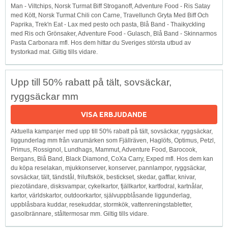
Man - Viltchips, Norsk Turmat Biff Stroganoff, Adventure Food - Ris Satay
med Kött, Norsk Turmat Chili con Carne, Travellunch Gryta Med Biff Och
Paprika, Trek'n Eat - Lax med pesto och pasta, Blå Band - Thaikyckling
med Ris och Grönsaker, Adventure Food - Gulasch, Blå Band - Skinnarmos
Pasta Carbonara mfl. Hos dem hittar du Sveriges största utbud av
frystorkad mat. Giltig tills vidare.
Upp till 50% rabatt på tält, sovsäckar,
ryggsäckar mm
VISA ERBJUDANDE
Aktuella kampanjer med upp till 50% rabatt på tält, sovsäckar, ryggsäckar,
liggunderlag mm från varumärken som Fjällräven, Haglöfs, Optimus, Petzl,
Primus, Rossignol, Lundhags, Mammut, Adventure Food, Barocook,
Bergans, Blå Band, Black Diamond, CoXa Carry, Exped mfl. Hos dem kan
du köpa reselakan, mjukkonserver, konserver, pannlampor, ryggsäckar,
sovsäckar, tält, tändstål, friluftskök, bestickset, skedar, gafflar, knivar,
piezotändare, disksvampar, cykelkartor, fjällkartor, kartfodral, kartnålar,
kartor, världskartor, outdoorkartor, självuppblåsande liggunderlag,
uppblåsbara kuddar, resekuddar, stormkök, vattenreningstabletter,
gasolbrännare, ståltermosar mm. Giltig tills vidare.