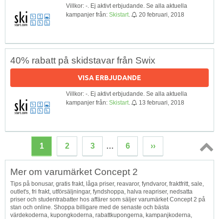
Villkor: -. Ej aktivt erbjudande. Se alla aktuella
kampanjer från:
Skistart
.
20 februari, 2018
40% rabatt på skidstavar från Swix
VISA ERBJUDANDE
Villkor: -. Ej aktivt erbjudande. Se alla aktuella
kampanjer från:
Skistart
.
13 februari, 2018
1
2
3
…
6
››
Topp
Mer om varumärket Concept 2
↑
Tips på bonusar, gratis frakt, låga priser, reavaror, fyndvaror, fraktfritt, sale,
outlet's, fri frakt, utförsäljningar, fyndshoppa, halva reapriser, nedsatta
priser och studentrabatter hos affärer som säljer varumärket Concept 2 på
stan och online. Shoppa billigare med de senaste och bästa
värdekoderna, kupongkoderna, rabattkupongerna, kampanjkoderna,