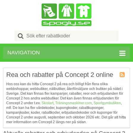
Search
for:
NAVIGATION
Rea och rabatter på Concept 2 online
Kupong
Hos oss kan du hitta Concept 2 på rea och billigt från flera olika
Tagg
webbshoppar, webbutiker, nätbutiker, återförsäljare och butiker på nätet i
RSS
Sverige. Det kan finnas fler kampanjer, rabatter, reor och erbjudanden för
Concept 2 hos andra webbutiker. Det kan även finnas erbjudanden för
Concept 2 under t.ex.
Skistart
,
Träningsmaskiner.com
,
Sportgymbutiken
,
mfl. De kan ha fler värdekoder, kupongkoder, rabattkuponger,
kampanjkoder, koder, rabattkoder, erbjudandekoder och kuponger för
Concept 2 under augusti, september och oktober 2026 etc. Det går att hitta
mer information om Concept 2 längs ner på sidan.