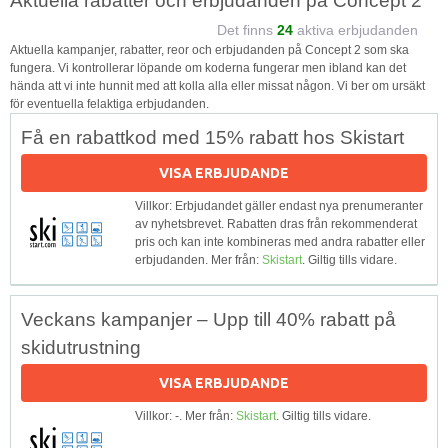
Aktuella rabatter och erbjudanden på Concept 2
Det finns
24
aktiva erbjudanden
Aktuella kampanjer, rabatter, reor och erbjudanden på Concept 2 som ska
fungera. Vi kontrollerar löpande om koderna fungerar men ibland kan det
hända att vi inte hunnit med att kolla alla eller missat någon. Vi ber om ursäkt
för eventuella felaktiga erbjudanden.
Få en rabattkod med 15% rabatt hos Skistart
VISA ERBJUDANDE
Villkor: Erbjudandet gäller endast nya prenumeranter
av nyhetsbrevet. Rabatten dras från rekommenderat
pris och kan inte kombineras med andra rabatter eller
erbjudanden. Mer från:
Skistart
. Giltig tills vidare.
Veckans kampanjer – Upp till 40% rabatt på
skidutrustning
VISA ERBJUDANDE
Villkor: -. Mer från:
Skistart
. Giltig tills vidare.