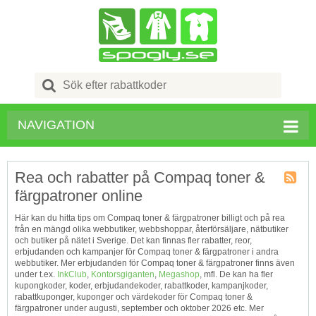
Search
for:
NAVIGATION
Rea och rabatter på Compaq toner &
färgpatroner online
Kupong
Tagg
Här kan du hitta tips om Compaq toner & färgpatroner billigt och på rea
RSS
från en mängd olika webbutiker, webbshoppar, återförsäljare, nätbutiker
och butiker på nätet i Sverige. Det kan finnas fler rabatter, reor,
erbjudanden och kampanjer för Compaq toner & färgpatroner i andra
webbutiker. Mer erbjudanden för Compaq toner & färgpatroner finns även
under t.ex.
InkClub
,
Kontorsgiganten
,
Megashop
, mfl. De kan ha fler
kupongkoder, koder, erbjudandekoder, rabattkoder, kampanjkoder,
rabattkuponger, kuponger och värdekoder för Compaq toner &
färgpatroner under augusti, september och oktober 2026 etc. Mer