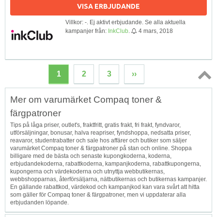
VISA ERBJUDANDE
Villkor: -. Ej aktivt erbjudande. Se alla aktuella
kampanjer från:
InkClub
.
4 mars, 2018
1
2
3
››
Topp
Mer om varumärket Compaq toner &
↑
färgpatroner
Tips på låga priser, outlet's, fraktfritt, gratis frakt, fri frakt, fyndvaror,
utförsäljningar, bonusar, halva reapriser, fyndshoppa, nedsatta priser,
reavaror, studentrabatter och sale hos affärer och butiker som säljer
varumärket Compaq toner & färgpatroner på stan och online. Shoppa
billigare med de bästa och senaste kupongkoderna, koderna,
erbjudandekoderna, rabattkoderna, kampanjkoderna, rabattkupongerna,
kupongerna och värdekoderna och utnyttja webbutikernas,
webbshopparnas, återförsäljarna, nätbutikernas och butikernas kampanjer.
En gällande rabattkod, värdekod och kampanjkod kan vara svårt att hitta
som gäller för Compaq toner & färgpatroner, men vi uppdaterar alla
erbjudanden löpande.