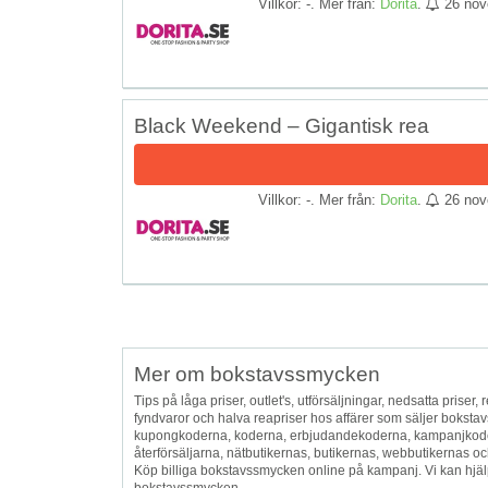
Villkor: -. Mer från:
Dorita
.
26 nov
Black Weekend – Gigantisk rea
Villkor: -. Mer från:
Dorita
.
26 nov
Mer om bokstavssmycken
Tips på låga priser, outlet's, utförsäljningar, nedsatta priser, r
fyndvaror och halva reapriser hos affärer som säljer bokst
kupongkoderna, koderna, erbjudandekoderna, kampanjkoder
återförsäljarna, nätbutikernas, butikernas, webbutikernas och
Köp billiga bokstavssmycken online på kampanj. Vi kan hjälpa
bokstavssmycken.