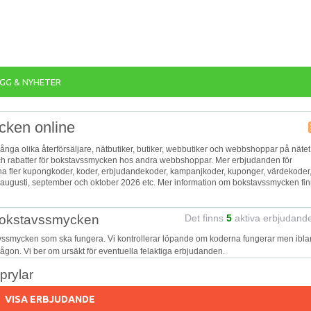
GG & NYHETER
cken online
många olika återförsäljare, nätbutiker, butiker, webbutiker och webbshoppar på nätet 
 och rabatter för bokstavssmycken hos andra webbshoppar. Mer erbjudanden för
 ha fler kupongkoder, koder, erbjudandekoder, kampanjkoder, kuponger, värdekoder
augusti, september och oktober 2026 etc. Mer information om bokstavssmycken fi
 bokstavssmycken
Det finns
5
aktiva erbjudand
avssmycken som ska fungera. Vi kontrollerar löpande om koderna fungerar men ibl
 någon. Vi ber om ursäkt för eventuella felaktiga erbjudanden.
prylar
VISA ERBJUDANDE