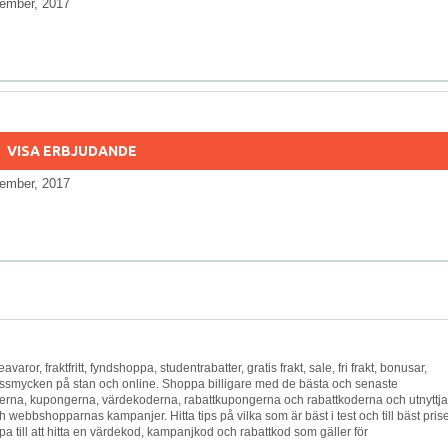
ember, 2017
VISA ERBJUDANDE
ember, 2017
eavaror, fraktfritt, fyndshoppa, studentrabatter, gratis frakt, sale, fri frakt, bonusar,
avssmycken på stan och online. Shoppa billigare med de bästa och senaste
na, kupongerna, värdekoderna, rabattkupongerna och rabattkoderna och utnyttja
 webbshopparnas kampanjer. Hitta tips på vilka som är bäst i test och till bäst prise
 till att hitta en värdekod, kampanjkod och rabattkod som gäller för