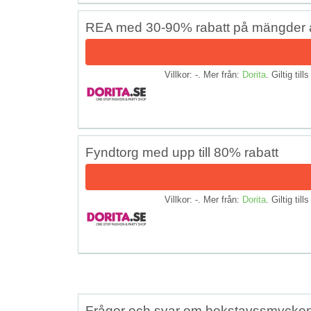
REA med 30-90% rabatt på mängder 
Villkor: -. Mer från:
Dorita
. Giltig till
Fyndtorg med upp till 80% rabatt
Villkor: -. Mer från:
Dorita
. Giltig till
Frågor och svar om bokstavssmycke