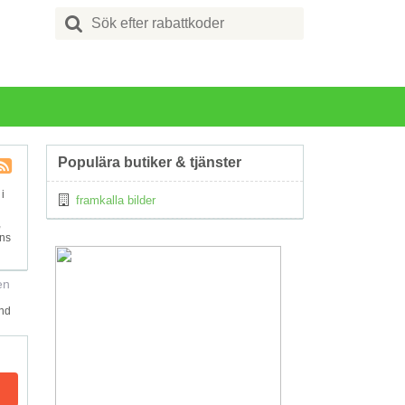
Search
for:
Populära butiker & tjänster
Kupong
i
framkalla bilder
Tagg
RSS
,
nns
en
and