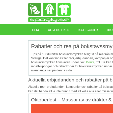
HEM
ALLA BUTIKER
KATEGORIER
BLO
Rabatter och rea på bokstavssmy
Tips på hur du hittar bokstavssmycken billigt & på rea från 
Sverige. Det kan finnas fler reor, erbjudanden, kampanjer
bokstavssmycken finns även under t.ex.
Dorita
, mfl. De kan
rabattkuponger och rabattkoder för bokstavssmycken under 
även längs ner på denna sida.
Aktuella erbjudanden och rabatter på
Aktuella reor, erbjudanden, kampanjer och rabatter på bokst
kan det hända att vi inte hunnit med att kolla alla eller missat
Oktoberfest – Massor av av dräkter & 