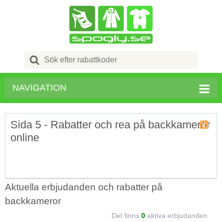
Search
for:
NAVIGATION
Sida 5 - Rabatter och rea på backkameror
online
Kupong
Tagg
RSS
Aktuella erbjudanden och rabatter på
backkameror
Det finns
0
aktiva erbjudanden