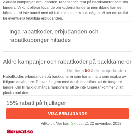
Aktuella kampanjer, erbjudanden, rabatter och reor på backkameror som ska
fungera. Vi kontrollerar löpande om koderna fungerar men ibland kan det
hända att vi inte hunnit med att kolla alla eller missat någon. Vi ber om ursäkt
för eventuella felaktiga erbjudanden.
Inga rabattkoder, erbjudanden och
rabattkuponger hittades
Äldre kampanjer och rabattkoder på backkameror
Det finns
50
äldre erbjudanden
Rabattkoder, erbjudanden på backkameror som har anmälts som osäkra av
tidigare användare. De kan fungera med det är inte säkert att de fungerar
längre. Om tillräckligt många rapporterar att de inte fungerar kommer vi att
plocka bort dem.
15% rabatt på hjullager
VISA ERBJUDANDE
Villkor: -. Mer från:
Skruvat
.
22 november, 2018