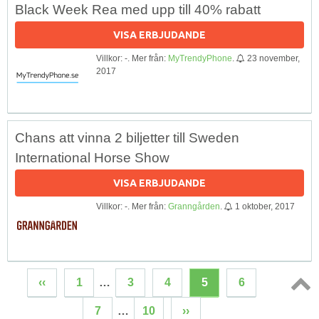
Black Week Rea med upp till 40% rabatt
VISA ERBJUDANDE
Villkor: -. Mer från:
MyTrendyPhone
.
23 november,
2017
Chans att vinna 2 biljetter till Sweden
International Horse Show
VISA ERBJUDANDE
Villkor: -. Mer från:
Granngården
.
1 oktober, 2017
‹‹
1
…
3
4
5
6
Topp
7
…
10
››