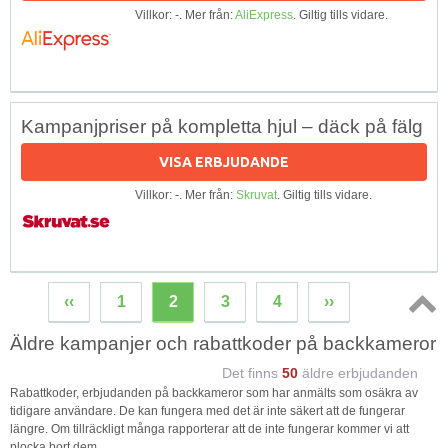
Villkor: -. Mer från:
AliExpress
. Giltig tills vidare.
Kampanjpriser på kompletta hjul – däck på fälg
VISA ERBJUDANDE
Villkor: -. Mer från:
Skruvat
. Giltig tills vidare.
‹‹
1
2
3
4
››
Topp
Äldre kampanjer och rabattkoder på backkameror
↑
Det finns
50
äldre erbjudanden
Rabattkoder, erbjudanden på backkameror som har anmälts som osäkra av
tidigare användare. De kan fungera med det är inte säkert att de fungerar
längre. Om tillräckligt många rapporterar att de inte fungerar kommer vi att
plocka bort dem.