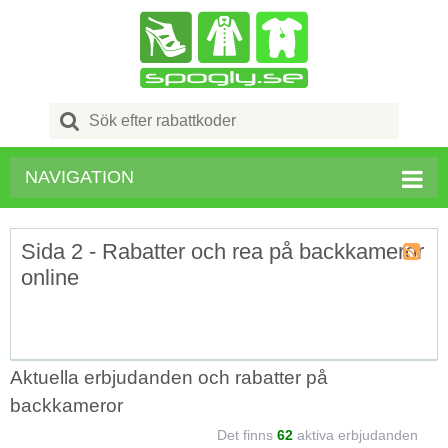
Search
for:
NAVIGATION
Sida 2 - Rabatter och rea på backkameror
online
Kupong
Tagg
RSS
Aktuella erbjudanden och rabatter på
backkameror
Det finns
62
aktiva erbjudanden