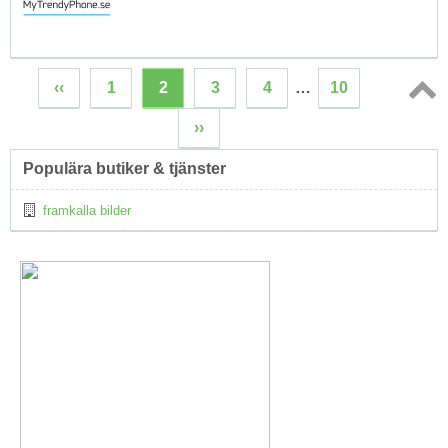
‹‹
1
2
3
4
…
10
Topp
››
↑
Populära butiker & tjänster
framkalla bilder