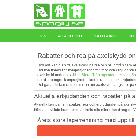
HEM
ALLA BUTIKER
KATEGORIER
BLO
Rabatter och rea på axelskydd on
Hos oss kan du hitta axelskydd på rea och billigt från flera o
Det kan finnas fler kampanjer, rabatter, reor och erbjudan
axelskydd under t.ex.
Nike Store
,
Träningsmaskiner.com
,
Sp
rabattkuponger, kampanjkoder, koder, rabattkoder, erbjuda
Det går att hitta mer information om axelskydd längs ner på 
Aktuella erbjudanden och rabatter på 
Aktuella kampanjer, rabatter, reor och erbjudanden på axelsk
hända att vi inte hunnit med att kolla alla eller missat någon. 
Årets stora lagerrensning med upp till