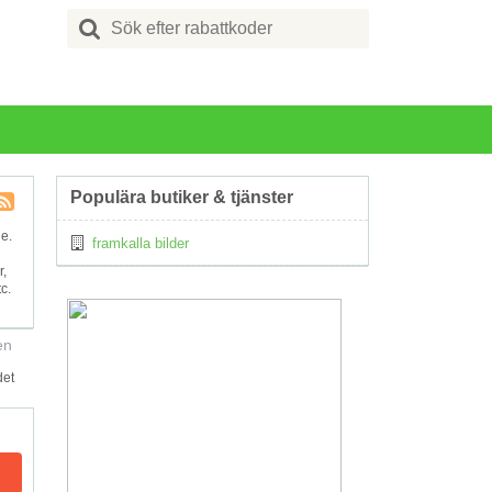
Search
for:
Populära butiker & tjänster
Kupong
ge.
framkalla bilder
Tagg
RSS
r,
c.
en
det