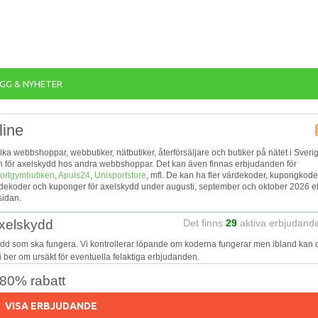
GG & NYHETER
line
lika webbshoppar, webbutiker, nätbutiker, återförsäljare och butiker på nätet i Sveri
den för axelskydd hos andra webbshoppar. Det kan även finnas erbjudanden för
ortgymbutiken
,
Apuls24
,
Unisportstore
, mfl. De kan ha fler värdekoder, kupongkode
ndekoder och kuponger för axelskydd under augusti, september och oktober 2026 et
sidan.
axelskydd
Det finns
29
aktiva erbjudand
ydd som ska fungera. Vi kontrollerar löpande om koderna fungerar men ibland kan 
Vi ber om ursäkt för eventuella felaktiga erbjudanden.
 80% rabatt
VISA ERBJUDANDE