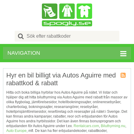
Search
for:
NAVIGATION
Hyr en bil billigt via Autos Aguirre med
rabattkod & rabatt
Kupong
Tagg
Hitta och boka billiga hyrbilar hos Autos Aguirre på nätet. Vi listar och
RSS
hjälper dig att hitta biluthyrning via Autos Aguirre med rabatt från massor av
olika flygbolag, jämförelsesidor, hotellbokningssajter, onlineresebyråer,
charterbolag, bokningssajter, researrangörer, resebyråer,
hotellprisjämförelsesidor, reseföretag och resesajter på nätet i Sverige. Det
kan finnas andra kampanjer, rabatter, reor och erbjudanden för Autos
Aguirre hos andra hyrbilssidor. Det kan även finnas bonusprogram och
erbjudanden för Autos Aguirre under t.ex.
Rentalcars.com
,
Biluthyrning.nu
,
Auto Europe
, mfl. De kan ha fler erbjudandekoder, rabattkoder,