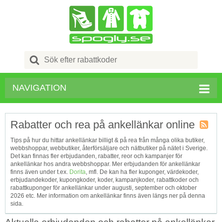
Search
for:
NAVIGATION
Rabatter och rea på ankellänkar online
Kupong
Tips på hur du hittar ankellänkar billigt & på rea från många olika butiker,
Tagg
webbshoppar, webbutiker, återförsäljare och nätbutiker på nätet i Sverige.
RSS
Det kan finnas fler erbjudanden, rabatter, reor och kampanjer för
ankellänkar hos andra webbshoppar. Mer erbjudanden för ankellänkar
finns även under t.ex.
Dorita
, mfl. De kan ha fler kuponger, värdekoder,
erbjudandekoder, kupongkoder, koder, kampanjkoder, rabattkoder och
rabattkuponger för ankellänkar under augusti, september och oktober
2026 etc. Mer information om ankellänkar finns även längs ner på denna
sida.