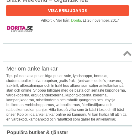
VISA ERBJUDANDE
Villkor: -. Mer från:
Dorita
.
26 november, 2017
Topp
Mer om ankellänkar
↑
Tips på nedsatta priser, låga priser, sale, fyndshoppa, bonusar,
studentrabatter, halva reapriser, gratis frakt, fyndvaror, outlet's, reavaror,
fraktfritt, utförsäljningar och fri frakt hos affärer som säljer ankellänkar på
stan och online. Shoppa billigare med de bästa och senaste kupongerna,
värdekoderna, erbjudandekoderna, kupongkoderna, koderna,
kampanjkoderna, rabattkoderna och rabattkupongerna och utnyttja
butikernas, webbshopparnas, webbutikernas, återförsäljarna och
nätbutikernas kampanjer. Hitta tips på vilka som är bäst i test och till bäst
priser. Köp billiga ankellänkar online på kampanj. Vi kan hjälpa till att hitta
en värdekod, kampanjkod och rabattkod som gäller för ankellänkar.
Populära butiker & tjänster