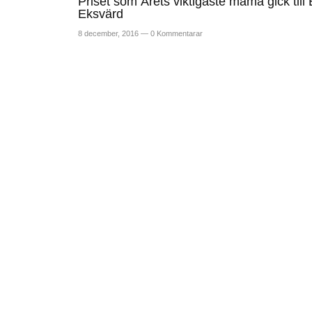
Priset som Årets viktigaste mama gick till 
Eksvärd
8 december, 2016 —
0 Kommentarar