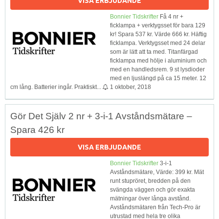
VISA ERBJUDANDE
Bonnier Tidskrifter
Få 4 nr +
ficklampa + verktygsset för bara 129
kr! Spara 537 kr. Värde 666 kr. Häftig
ficklampa. Verktygsset med 24 delar
som är lätt att ta med. Titanfärgad
ficklampa med hölje i aluminium och
med en handledsrem. 9 st lysdioder
med en ljuslängd på ca 15 meter. 12
cm lång. Batterier ingår. Praktiskt...
1 oktober, 2018
Gör Det Själv 2 nr + 3-i-1 Avståndsmätare –
Spara 426 kr
VISA ERBJUDANDE
Bonnier Tidskrifter
3-i-1
Avståndsmätare, Värde: 399 kr. Mät
runt stupröret, bredden på den
svängda väggen och gör exakta
mätningar över långa avstånd.
Avståndsmätaren från Tech-Pro är
utrustad med hela tre olika