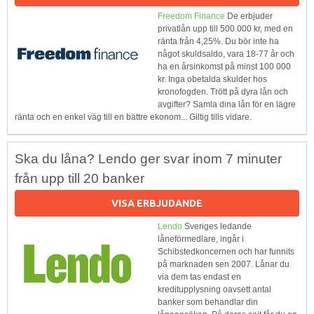
Freedom Finance
De erbjuder
privatlån upp till 500 000 kr, med en
ränta från 4,25%. Du bör inte ha
något skuldsaldo, vara 18-77 år och
ha en årsinkomst på minst 100 000
kr. Inga obetalda skulder hos
kronofogden. Trött på dyra lån och
avgifter? Samla dina lån för en lägre
ränta och en enkel väg till en bättre ekonom... Giltig tills vidare.
Ska du låna? Lendo ger svar inom 7 minuter
från upp till 20 banker
VISA ERBJUDANDE
Lendo
Sveriges ledande
låneförmedlare, ingår i
Schibstedkoncernen och har funnits
på marknaden sen 2007. Lånar du
via dem tas endast en
kreditupplysning oavsett antal
banker som behandlar din