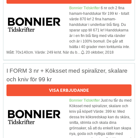
Bonnier Tidskrifter
6 nr och 2 fina
hamam-handdukar för 199 kr - totalt
värde 870 kr! 2 fina hamam-
handdukar i underbar blå färg. Du
sparar upp till 671 kr! Handdukarna
är i en fin blå färg med vita ränder
och är i 100% bomull. De går att
tvätta i 40 grader men torktumla inte.
Mått: 70x140cm. Värde: 249 kr/st. När du b...
20 oktober, 2018
I FORM 3 nr + Köksset med spiralizer, skalare
och kniv för 99 kr
VISA ERBJUDANDE
Bonnier Tidskrifter
Just nu får du med
Köksset med spiralizer, skalare och
kniv på köpet! Värde: 399 kr. Med
dessa tre köksredskap kan du skära,
snitta, strimla och skala dina
grönsaker, så att du enkelt kan skapa
nya, goda och nyttiga rätter med