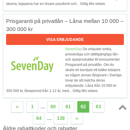
skurna, topparna har en lösare passform och... Giltig tills vidare.
Prisgaranti på privatlån – Låna mellan 10 000 –
300 000 kr
VISA ERBJUDANDE
SevenDay
De erbjuder enkla,
prisvärdiga och lättillgängliga lån-
och sparprodukter till konsumenter.
Prisgaranti på privatlån. Om du
skulle bli beviljad ett bättre totalpris
av någon annan långivare i Sverige,
lovar de att matcha deras
erbjudande. Låna från 10 000 kr-
300 000 kr, låneperiod från 1-12 år, med... Giltig tills vidare.
‹‹
1
…
60
61
62
63
Topp
64
…
138
››
↑
Äldre rabattkoder och rabatter