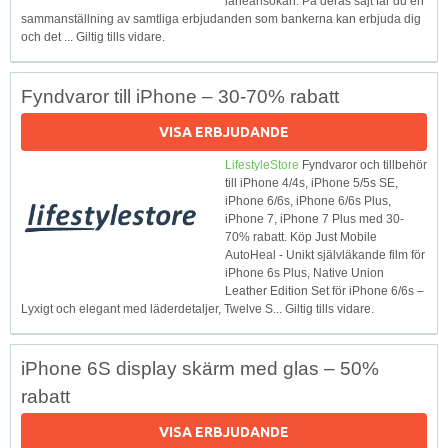
låneansökan. På deras sajt får du en
sammanställning av samtliga erbjudanden som bankerna kan erbjuda dig
och det ... Giltig tills vidare.
Fyndvaror till iPhone – 30-70% rabatt
VISA ERBJUDANDE
LifestyleStore
Fyndvaror och tillbehör
till iPhone 4/4s, iPhone 5/5s SE,
iPhone 6/6s, iPhone 6/6s Plus,
iPhone 7, iPhone 7 Plus med 30-
70% rabatt. Köp Just Mobile
AutoHeal - Unikt självläkande film för
iPhone 6s Plus, Native Union
Leather Edition Set för iPhone 6/6s –
Lyxigt och elegant med läderdetaljer, Twelve S... Giltig tills vidare.
iPhone 6S display skärm med glas – 50%
rabatt
VISA ERBJUDANDE