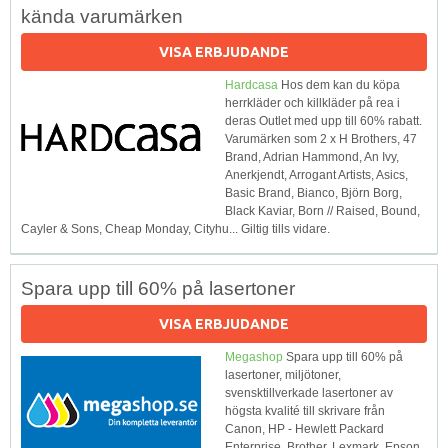
kända varumärken
VISA ERBJUDANDE
Hardcasa
Hos dem kan du köpa
herrkläder och killkläder på rea i
deras Outlet med upp till 60% rabatt.
Varumärken som 2 x H Brothers, 47
Brand, Adrian Hammond, An Ivy,
Anerkjendt, Arrogant Artists, Asics,
Basic Brand, Bianco, Björn Borg,
Black Kaviar, Born // Raised, Bound,
Cayler & Sons, Cheap Monday, Cityhu... Giltig tills vidare.
Spara upp till 60% på lasertoner
VISA ERBJUDANDE
Megashop
Spara upp till 60% på
lasertoner, miljötoner,
svensktillverkade lasertoner av
högsta kvalité till skrivare från
Canon, HP - Hewlett Packard
Enterprise, Brother, Lexmark, Epson,