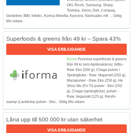
OKI, Ricoh, Samsung, Sharp,
Toshiba, Xerox, Dell, Compaq,
Gestetner, IBM, Infotec, Konica Minolta, Kyocera, Nashuatec mfl. ... Giltig
tills vidare.
Superfoods & greens från 49 kr – Spara 43%
VISA ERBJUDANDE
Iforma
Pureviva superfoods & greens
från 49 kr som Aprikoskärnor, bittra -
Raw. Eko (500 g), Chaga pulver /
Sprängticka - Raw. Veganskt (250 g),
Macapulver - Raw, Eko (250 g), He
Shou Wu (Fo-Ti)-pulver - Eko (250
g), Chaga (sprängticka), pulver -
Raw, Veganskt (125 g), Reishi-
svamp (Lackticka) pulver - Eko... Giltig tills vidare.
Låna upp till 500 000 kr utan säkerhet
VISA ERBJUDANDE