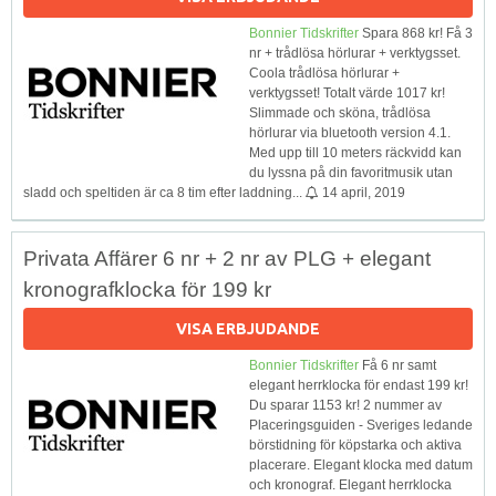
Bonnier Tidskrifter
Spara 868 kr! Få 3
nr + trådlösa hörlurar + verktygsset.
Coola trådlösa hörlurar +
verktygsset! Totalt värde 1017 kr!
Slimmade och sköna, trådlösa
hörlurar via bluetooth version 4.1.
Med upp till 10 meters räckvidd kan
du lyssna på din favoritmusik utan
sladd och speltiden är ca 8 tim efter laddning...
14 april, 2019
Privata Affärer 6 nr + 2 nr av PLG + elegant
kronografklocka för 199 kr
VISA ERBJUDANDE
Bonnier Tidskrifter
Få 6 nr samt
elegant herrklocka för endast 199 kr!
Du sparar 1153 kr! 2 nummer av
Placeringsguiden - Sveriges ledande
börstidning för köpstarka och aktiva
placerare. Elegant klocka med datum
och kronograf. Elegant herrklocka