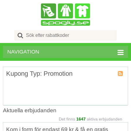
Search
for:
NAVIGATION
Kupong Typ: Promotion
Kupong
Typ
RSS
Aktuella erbjudanden
Det finns
1647
aktiva erbjudanden
Kom i form för endast 69 kr & få en gratis