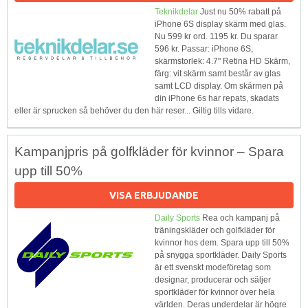
Teknikdelar
Just nu 50% rabatt på
iPhone 6S display skärm med glas.
Nu 599 kr ord. 1195 kr. Du sparar
596 kr. Passar: iPhone 6S,
skärmstorlek: 4.7" Retina HD Skärm,
färg: vit skärm samt består av glas
samt LCD display. Om skärmen på
din iPhone 6s har repats, skadats
eller är sprucken så behöver du den här reser... Giltig tills vidare.
Kampanjpris på golfkläder för kvinnor – Spara
upp till 50%
VISA ERBJUDANDE
Daily Sports
Rea och kampanj på
träningskläder och golfkläder för
kvinnor hos dem. Spara upp till 50%
på snygga sportkläder. Daily Sports
är ett svenskt modeföretag som
designar, producerar och säljer
sportkläder för kvinnor över hela
världen. Deras underdelar är högre