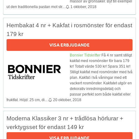
massor av grönsaker. Byt till exempel
ut den traditionella pastan mot str...
1 oktober, 2018
Hembakat 4 nr + Kakfat i rosmönster för endast
179 kr
VISA ERBJUDANDE
Bonnier Tidskrifter
Få 4 nr samt stiligt
kakfat med rosmönster för bara 179
kr! Totalt värde 530 kr! Spara 351 kr!
Stiligt kakfat med rosmönster med två
plan. Kakfat i två våningar med ett
vackert rosmönster. Kakfatet utgör en
dekorativ inredningsdetalj och
passar perfekt som både kakfat eller
fruktfat. Höjd: 25 cm, di...
20 oktober, 2018
Moderna Klassiker 3 nr + trådlösa hörlurar +
verktygsset för endast 149 kr
VISA ERBJUDANDE