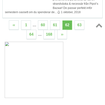
strandväska & necessär från Pipol’s
Bazaar! De passar perfekt inför
semestern oavsett om du spenderar de...
1 oktober, 2018
‹‹
1
…
60
61
62
63
Topp
64
…
168
››
↑