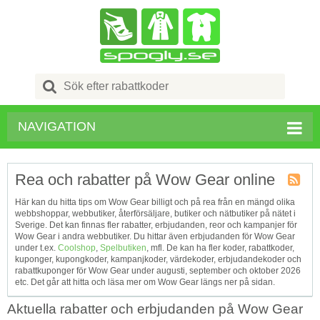
Search
for:
NAVIGATION
Rea och rabatter på Wow Gear online
Kupong
Här kan du hitta tips om Wow Gear billigt och på rea från en mängd olika
Tagg
webbshoppar, webbutiker, återförsäljare, butiker och nätbutiker på nätet i
RSS
Sverige. Det kan finnas fler rabatter, erbjudanden, reor och kampanjer för
Wow Gear i andra webbutiker. Du hittar även erbjudanden för Wow Gear
under t.ex.
Coolshop
,
Spelbutiken
, mfl. De kan ha fler koder, rabattkoder,
kuponger, kupongkoder, kampanjkoder, värdekoder, erbjudandekoder och
rabattkuponger för Wow Gear under augusti, september och oktober 2026
etc. Det går att hitta och läsa mer om Wow Gear längs ner på sidan.
Aktuella rabatter och erbjudanden på Wow Gear