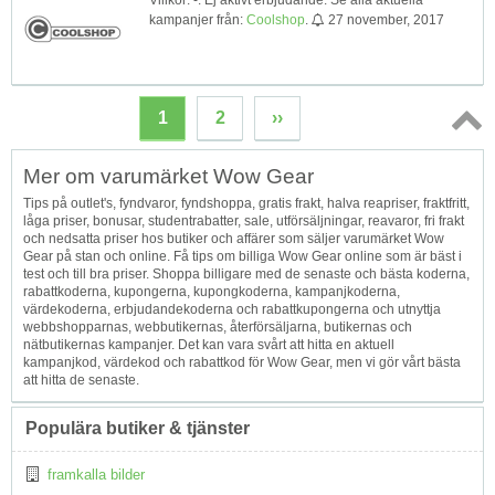
kampanjer från:
Coolshop
.
27 november, 2017
1
2
››
Topp
Mer om varumärket Wow Gear
↑
Tips på outlet's, fyndvaror, fyndshoppa, gratis frakt, halva reapriser, fraktfritt,
låga priser, bonusar, studentrabatter, sale, utförsäljningar, reavaror, fri frakt
och nedsatta priser hos butiker och affärer som säljer varumärket Wow
Gear på stan och online. Få tips om billiga Wow Gear online som är bäst i
test och till bra priser. Shoppa billigare med de senaste och bästa koderna,
rabattkoderna, kupongerna, kupongkoderna, kampanjkoderna,
värdekoderna, erbjudandekoderna och rabattkupongerna och utnyttja
webbshopparnas, webbutikernas, återförsäljarna, butikernas och
nätbutikernas kampanjer. Det kan vara svårt att hitta en aktuell
kampanjkod, värdekod och rabattkod för Wow Gear, men vi gör vårt bästa
att hitta de senaste.
Populära butiker & tjänster
framkalla bilder