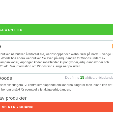
GG & NYHETER
e
 butiker, nätbutiker, återförsäljare, webbshoppar och webbutiker på nätet i Sverige.
för Woods hos andra webbutiker. Se även på erbjudanden för Woods under t.ex.
, kampanjkoder, kuponger, koder, rabattkoder, kupongkoder, erbjudandekoder och
026 etc. Mer information om Woods finns längs ner på sidan.
 Woods
Det finns
15
aktiva erbjudand
 som ska fungera. Vi kontrollerar löpande om koderna fungerar men ibland kan det
Vi ber om ursäkt för eventuella felaktiga erbjudanden.
v produkter
VISA ERBJUDANDE