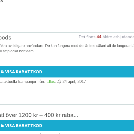
ds
Woods
Det finns
44
äldre erbjudand
a av tidigare användare. De kan fungera med det är inte säkert att de fungerar l
i att plocka bort dem.
VISA RABATTKOD
lla aktuella kampanjer från:
Ellos
.
24 april, 2017
tt över 1200 kr – 400 kr raba...
VISA RABATTKOD