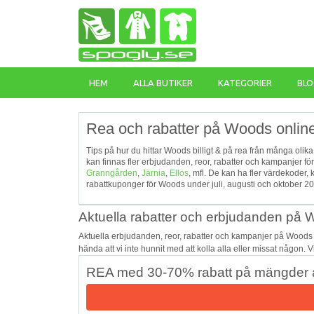
HEM
ALLA BUTIKER
KATEGORIER
BLO
Rea och rabatter på Woods onlin
Tips på hur du hittar Woods billigt & på rea från många olika
kan finnas fler erbjudanden, reor, rabatter och kampanjer 
Granngården
,
Järnia
,
Ellos
, mfl. De kan ha fler värdekoder
rabattkuponger för Woods under juli, augusti och oktober 2
Aktuella rabatter och erbjudanden på
Aktuella erbjudanden, reor, rabatter och kampanjer på Woods
hända att vi inte hunnit med att kolla alla eller missat någon. 
REA med 30-70% rabatt på mängder a