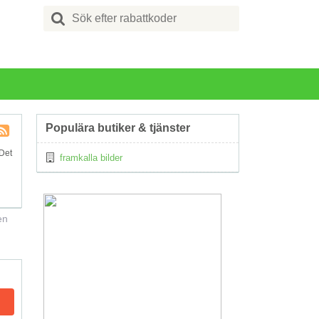
Search
for:
Populära butiker & tjänster
Kupong
 Det
framkalla bilder
Tagg
RSS
en