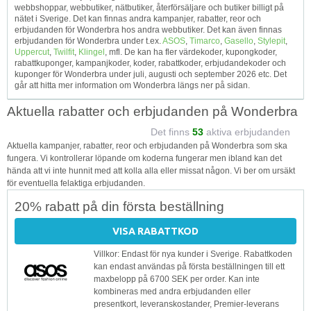
webbshoppar, webbutiker, nätbutiker, återförsäljare och butiker billigt på
nätet i Sverige. Det kan finnas andra kampanjer, rabatter, reor och
erbjudanden för Wonderbra hos andra webbutiker. Det kan även finnas
erbjudanden för Wonderbra under t.ex.
ASOS
,
Timarco
,
Gasello
,
Stylepit
,
Uppercut
,
Twilfit
,
Klingel
, mfl. De kan ha fler värdekoder, kupongkoder,
rabattkuponger, kampanjkoder, koder, rabattkoder, erbjudandekoder och
kuponger för Wonderbra under juli, augusti och september 2026 etc. Det
går att hitta mer information om Wonderbra längs ner på sidan.
Aktuella rabatter och erbjudanden på Wonderbra
Det finns
53
aktiva erbjudanden
Aktuella kampanjer, rabatter, reor och erbjudanden på Wonderbra som ska
fungera. Vi kontrollerar löpande om koderna fungerar men ibland kan det
hända att vi inte hunnit med att kolla alla eller missat någon. Vi ber om ursäkt
för eventuella felaktiga erbjudanden.
20% rabatt på din första beställning
VISA RABATTKOD
Villkor: Endast för nya kunder i Sverige. Rabattkoden
kan endast användas på första beställningen till ett
maxbelopp på 6700 SEK per order. Kan inte
kombineras med andra erbjudanden eller
presentkort, leveranskostander, Premier-leverans