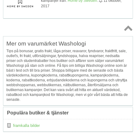
kampanjer från:
Home by Sweden
.
11 oktober,
2017
Topp
Mer om varumärket Washologi
↑
Tips på bonusar, gratis frakt, låga priser, reavaror, fyndvaror, fraktfritt, sale,
outlet's, fri frakt, utförsäljningar, fyndshoppa, halva reapriser, nedsatta
priser och studentrabatter hos butiker och affärer som säljer varumärket
Washologi på stan och online. Få tips om billiga Washologi online som är
bäst i test och till bra priser. Shoppa billigare med de senaste och bästa
värdekoderna, kupongkoderna, rabattkupongerna, kampanjkoderna,
koderna, rabattkoderna, erbjudandekoderna och kupongerna och utnyttja
webbshopparnas, webbutikernas, nätbutikernas, återförsäljarna och
butikernas kampanjer. Det kan vara svårt att hitta en aktuell värdekod,
rabattkod och kampanjkod för Washologi, men vi gör vårt bästa att hitta de
senaste.
Populära butiker & tjänster
framkalla bilder