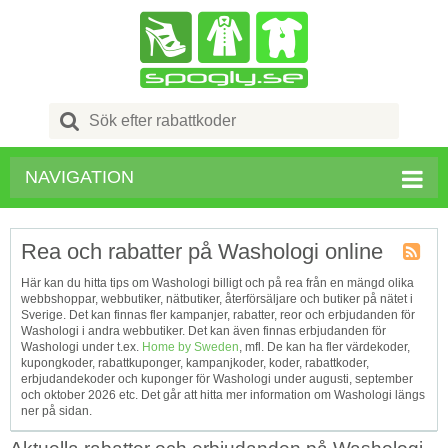
Search
for:
NAVIGATION
Rea och rabatter på Washologi online
Kupong
Här kan du hitta tips om Washologi billigt och på rea från en mängd olika
Tagg
webbshoppar, webbutiker, nätbutiker, återförsäljare och butiker på nätet i
RSS
Sverige. Det kan finnas fler kampanjer, rabatter, reor och erbjudanden för
Washologi i andra webbutiker. Det kan även finnas erbjudanden för
Washologi under t.ex.
Home by Sweden
, mfl. De kan ha fler värdekoder,
kupongkoder, rabattkuponger, kampanjkoder, koder, rabattkoder,
erbjudandekoder och kuponger för Washologi under augusti, september
och oktober 2026 etc. Det går att hitta mer information om Washologi längs
ner på sidan.