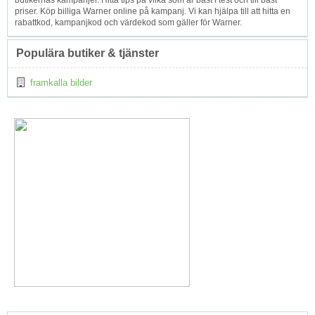
butikernas kampanjer. Hitta tips på vilka som är bäst i test och till bäst
priser. Köp billiga Warner online på kampanj. Vi kan hjälpa till att hitta en
rabattkod, kampanjkod och värdekod som gäller för Warner.
Populära butiker & tjänster
framkalla bilder