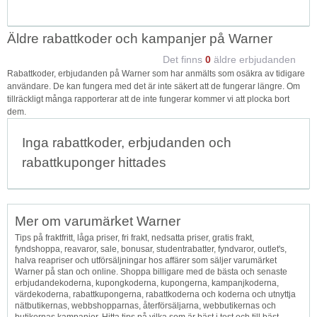
Äldre rabattkoder och kampanjer på Warner
Det finns
0
äldre erbjudanden
Rabattkoder, erbjudanden på Warner som har anmälts som osäkra av tidigare
användare. De kan fungera med det är inte säkert att de fungerar längre. Om
tillräckligt många rapporterar att de inte fungerar kommer vi att plocka bort
dem.
Inga rabattkoder, erbjudanden och
rabattkuponger hittades
Mer om varumärket Warner
Tips på fraktfritt, låga priser, fri frakt, nedsatta priser, gratis frakt,
fyndshoppa, reavaror, sale, bonusar, studentrabatter, fyndvaror, outlet's,
halva reapriser och utförsäljningar hos affärer som säljer varumärket
Warner på stan och online. Shoppa billigare med de bästa och senaste
erbjudandekoderna, kupongkoderna, kupongerna, kampanjkoderna,
värdekoderna, rabattkupongerna, rabattkoderna och koderna och utnyttja
nätbutikernas, webbshopparnas, återförsäljarna, webbutikernas och