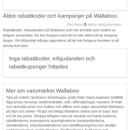
Äldre rabattkoder och kampanjer på Wallaboo
Det finns
0
äldre erbjudanden
Rabattkoder, erbjudanden på Wallaboo som har anmälts som osäkra av
tidigare användare. De kan fungera med det är inte säkert att de fungerar
längre. Om tillräckligt många rapporterar att de inte fungerar kommer vi att
plocka bort dem.
Inga rabattkoder, erbjudanden och
rabattkuponger hittades
Mer om varumärket Wallaboo
Tips på outlet's, fyndvaror, fyndshoppa, gratis frakt, halva reapriser, fraktfritt,
låga priser, bonusar, studentrabatter, sale, utförsäljningar, reavaror, fri frakt
och nedsatta priser hos butiker och affärer som säljer varumärket Wallaboo
på stan och online. Få tips om billiga Wallaboo online som är bäst i test
och till bra priser. Shoppa billigare med de senaste och bästa koderna,
rabattkoderna, kupongerna, kupongkoderna, kampanjkoderna,
värdekoderna, erbjudandekoderna och rabattkupongerna och utnyttja