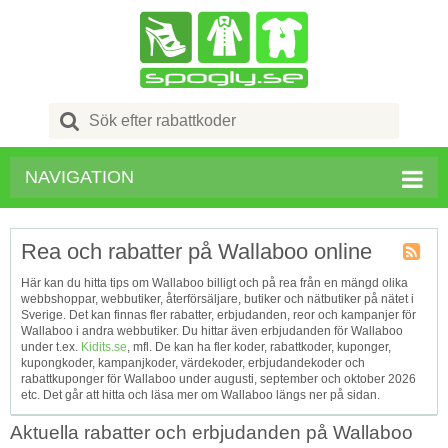
Search
for:
NAVIGATION
Rea och rabatter på Wallaboo online
Kupong
Här kan du hitta tips om Wallaboo billigt och på rea från en mängd olika
Tagg
webbshoppar, webbutiker, återförsäljare, butiker och nätbutiker på nätet i
RSS
Sverige. Det kan finnas fler rabatter, erbjudanden, reor och kampanjer för
Wallaboo i andra webbutiker. Du hittar även erbjudanden för Wallaboo
under t.ex.
Kidits.se
, mfl. De kan ha fler koder, rabattkoder, kuponger,
kupongkoder, kampanjkoder, värdekoder, erbjudandekoder och
rabattkuponger för Wallaboo under augusti, september och oktober 2026
etc. Det går att hitta och läsa mer om Wallaboo längs ner på sidan.
Aktuella rabatter och erbjudanden på Wallaboo