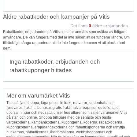
Äldre rabattkoder och kampanjer på Vitis
Det finns
0
äldre erbjudanden
Rabattkoder, erbjudanden på Vitis som har anmälts som osäkra av tidigare
användare. De kan fungera med det är inte säkert att de fungerar längre. Om
tillräckligt många rapporterar att de inte fungerar kommer vi att plocka bort
dem.
Inga rabattkoder, erbjudanden och
rabattkuponger hittades
Mer om varumärket Vitis
Tips på fyndshoppa, låga priser, fri frakt, reavaror, studentrabatter,
fyndvaror, fraktfritt, bonusar, gratis frakt, halva reapriser, outlet's, sale,
utförsäljningar och nedsatta priser hos affärer som säljer varumärket Vitis
på stan och online. Shoppa billigare med de senaste och bästa
värdekoderna, kampanjkoderna, kupongerna, koderna, rabattkoderna,
kupongkoderna, erbjudandekoderna och rabattkupongerna och utnyttja
butikernas, nätbutikernas, återförsäljarna, webbshopparnas och