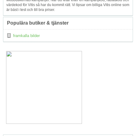
webbutikernas kampanjer. När du letar efter en kampanjkod, rabattkod och
värdekod för Vitis så har du kommit rätt. Vi tipsar om billiga Vitis online som
är bäst i test och till bra priser.
Populära butiker & tjänster
framkalla bilder