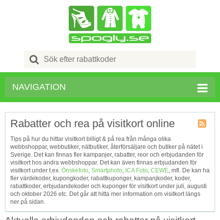
Search
for:
NAVIGATION
Rabatter och rea på visitkort online
Kupong
Tips på hur du hittar visitkort billigt & på rea från många olika
Tagg
webbshoppar, webbutiker, nätbutiker, återförsäljare och butiker på nätet i
RSS
Sverige. Det kan finnas fler kampanjer, rabatter, reor och erbjudanden för
visitkort hos andra webbshoppar. Det kan även finnas erbjudanden för
visitkort under t.ex.
Önskefoto
,
Smartphoto
,
ICA Foto
,
CEWE
, mfl. De kan ha
fler värdekoder, kupongkoder, rabattkuponger, kampanjkoder, koder,
rabattkoder, erbjudandekoder och kuponger för visitkort under juli, augusti
och oktober 2026 etc. Det går att hitta mer information om visitkort längs
ner på sidan.