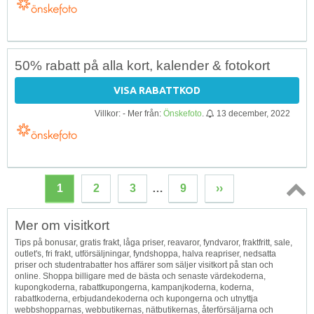
50% rabatt på alla kort, kalender & fotokort
VISA RABATTKOD
Villkor: - Mer från:
Önskefoto
.
13 december, 2022
1
2
3
…
9
››
Topp
Mer om visitkort
↑
Tips på bonusar, gratis frakt, låga priser, reavaror, fyndvaror, fraktfritt, sale,
outlet's, fri frakt, utförsäljningar, fyndshoppa, halva reapriser, nedsatta
priser och studentrabatter hos affärer som säljer visitkort på stan och
online. Shoppa billigare med de bästa och senaste värdekoderna,
kupongkoderna, rabattkupongerna, kampanjkoderna, koderna,
rabattkoderna, erbjudandekoderna och kupongerna och utnyttja
webbshopparnas, webbutikernas, nätbutikernas, återförsäljarna och