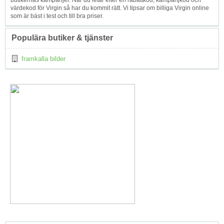
butikernas kampanjer. När du letar efter en rabattkod, kampanjkod och
värdekod för Virgin så har du kommit rätt. Vi tipsar om billiga Virgin online
som är bäst i test och till bra priser.
Populära butiker & tjänster
framkalla bilder