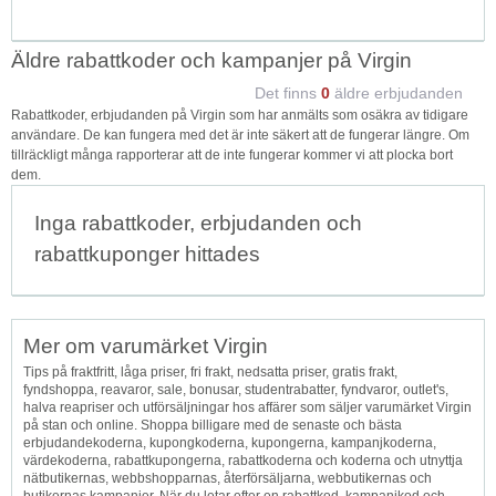
Äldre rabattkoder och kampanjer på Virgin
Det finns
0
äldre erbjudanden
Rabattkoder, erbjudanden på Virgin som har anmälts som osäkra av tidigare
användare. De kan fungera med det är inte säkert att de fungerar längre. Om
tillräckligt många rapporterar att de inte fungerar kommer vi att plocka bort
dem.
Inga rabattkoder, erbjudanden och
rabattkuponger hittades
Mer om varumärket Virgin
Tips på fraktfritt, låga priser, fri frakt, nedsatta priser, gratis frakt,
fyndshoppa, reavaror, sale, bonusar, studentrabatter, fyndvaror, outlet's,
halva reapriser och utförsäljningar hos affärer som säljer varumärket Virgin
på stan och online. Shoppa billigare med de senaste och bästa
erbjudandekoderna, kupongkoderna, kupongerna, kampanjkoderna,
värdekoderna, rabattkupongerna, rabattkoderna och koderna och utnyttja
nätbutikernas, webbshopparnas, återförsäljarna, webbutikernas och