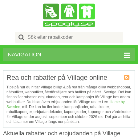
Search
for:
NAVIGATION
Rea och rabatter på Village online
Kupong
Tips på hur du hittar Village billigt & på rea från många olika webbshoppar,
Tagg
nätbutiker, webbutiker, återförsäljare och butiker på nätet i Sverige. Det kan
RSS
finnas fler rabatter, erbjudanden, reor och kampanjer för Village hos andra
webbutiker. Du hittar även erbjudanden för Village under t.ex.
Home by
Sweden
, mfl. De kan ha fler koder, kampanjkoder, rabattkoder,
rabattkuponger, erbjudandekoder, kupongkoder, kuponger och värdekoder
för Village under augusti, september och oktober 2026 etc. Det går att hitta
och läsa mer om Village längs ner på sidan.
Aktuella rabatter och erbjudanden på Village