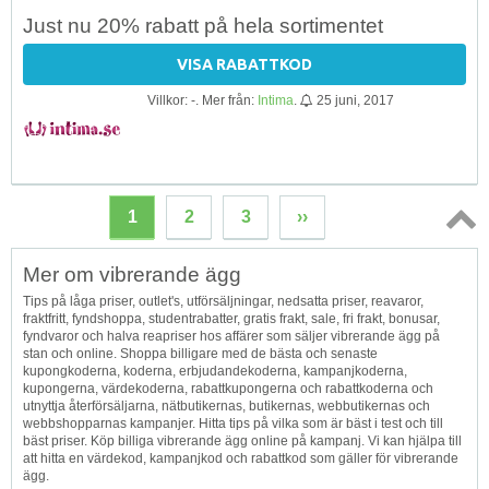
Just nu 20% rabatt på hela sortimentet
VISA RABATTKOD
Villkor: -. Mer från:
Intima
.
25 juni, 2017
1
2
3
››
Topp
Mer om vibrerande ägg
↑
Tips på låga priser, outlet's, utförsäljningar, nedsatta priser, reavaror,
fraktfritt, fyndshoppa, studentrabatter, gratis frakt, sale, fri frakt, bonusar,
fyndvaror och halva reapriser hos affärer som säljer vibrerande ägg på
stan och online. Shoppa billigare med de bästa och senaste
kupongkoderna, koderna, erbjudandekoderna, kampanjkoderna,
kupongerna, värdekoderna, rabattkupongerna och rabattkoderna och
utnyttja återförsäljarna, nätbutikernas, butikernas, webbutikernas och
webbshopparnas kampanjer. Hitta tips på vilka som är bäst i test och till
bäst priser. Köp billiga vibrerande ägg online på kampanj. Vi kan hjälpa till
att hitta en värdekod, kampanjkod och rabattkod som gäller för vibrerande
ägg.