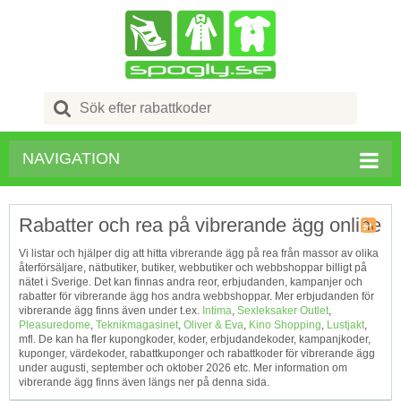
Search
for:
NAVIGATION
Rabatter och rea på vibrerande ägg online
Kupong
Vi listar och hjälper dig att hitta vibrerande ägg på rea från massor av olika
Tagg
återförsäljare, nätbutiker, butiker, webbutiker och webbshoppar billigt på
RSS
nätet i Sverige. Det kan finnas andra reor, erbjudanden, kampanjer och
rabatter för vibrerande ägg hos andra webbshoppar. Mer erbjudanden för
vibrerande ägg finns även under t.ex.
Intima
,
Sexleksaker Outlet
,
Pleasuredome
,
Teknikmagasinet
,
Oliver & Eva
,
Kino Shopping
,
Lustjakt
,
mfl. De kan ha fler kupongkoder, koder, erbjudandekoder, kampanjkoder,
kuponger, värdekoder, rabattkuponger och rabattkoder för vibrerande ägg
under augusti, september och oktober 2026 etc. Mer information om
vibrerande ägg finns även längs ner på denna sida.