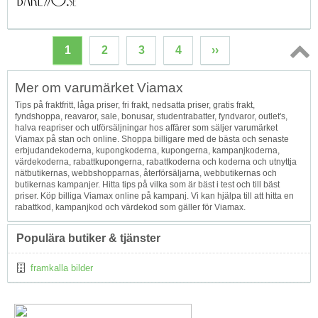
1
2
3
4
››
Topp
Mer om varumärket Viamax
↑
Tips på fraktfritt, låga priser, fri frakt, nedsatta priser, gratis frakt,
fyndshoppa, reavaror, sale, bonusar, studentrabatter, fyndvaror, outlet's,
halva reapriser och utförsäljningar hos affärer som säljer varumärket
Viamax på stan och online. Shoppa billigare med de bästa och senaste
erbjudandekoderna, kupongkoderna, kupongerna, kampanjkoderna,
värdekoderna, rabattkupongerna, rabattkoderna och koderna och utnyttja
nätbutikernas, webbshopparnas, återförsäljarna, webbutikernas och
butikernas kampanjer. Hitta tips på vilka som är bäst i test och till bäst
priser. Köp billiga Viamax online på kampanj. Vi kan hjälpa till att hitta en
rabattkod, kampanjkod och värdekod som gäller för Viamax.
Populära butiker & tjänster
framkalla bilder