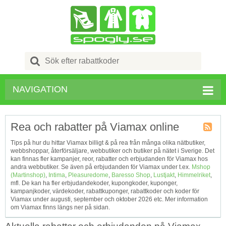
Search
for:
NAVIGATION
Rea och rabatter på Viamax online
Kupong
Tips på hur du hittar Viamax billigt & på rea från många olika nätbutiker,
Tagg
webbshoppar, återförsäljare, webbutiker och butiker på nätet i Sverige. Det
RSS
kan finnas fler kampanjer, reor, rabatter och erbjudanden för Viamax hos
andra webbutiker. Se även på erbjudanden för Viamax under t.ex.
Mshop
(Martinshop)
,
Intima
,
Pleasuredome
,
Baresso Shop
,
Lustjakt
,
Himmelriket
,
mfl. De kan ha fler erbjudandekoder, kupongkoder, kuponger,
kampanjkoder, värdekoder, rabattkuponger, rabattkoder och koder för
Viamax under augusti, september och oktober 2026 etc. Mer information
om Viamax finns längs ner på sidan.