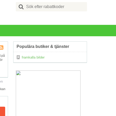
Search
for:
Populära butiker & tjänster
Kupong
t på
framkalla bilder
Tagg
ör
RSS
en
 kan