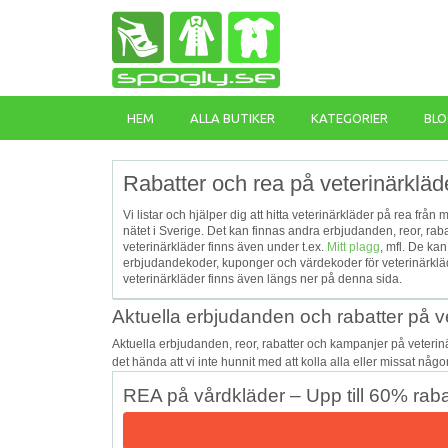
HEM
ALLA BUTIKER
KATEGORIER
BLO
Rabatter och rea på veterinärkläd
Vi listar och hjälper dig att hitta veterinärkläder på rea från
nätet i Sverige. Det kan finnas andra erbjudanden, reor, r
veterinärkläder finns även under t.ex.
Mitt plagg
, mfl. De ka
erbjudandekoder, kuponger och värdekoder för veterinärklä
veterinärkläder finns även längs ner på denna sida.
Aktuella erbjudanden och rabatter på v
Aktuella erbjudanden, reor, rabatter och kampanjer på veteri
det hända att vi inte hunnit med att kolla alla eller missat någ
REA på vårdkläder – Upp till 60% raba