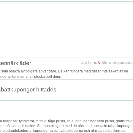
erinärkläder
Det finns
0
äldre erbjudand
som osäkra av tidigare användare. De kan fungera med det är inte säkert att de
fungerar kommer vi att plocka bort dem.
abattkuponger hittades
va reapriser, fyndvaror, fri frakt, låga priser, sale, bonusar, nedsatta priser, gratis frakt
äder på stan och online. Shoppa billigare med de bästa och senaste rabattkuponger
erbjudandekoderna, kupongerna och värdekoderna och utnyttja nätbutikernas,