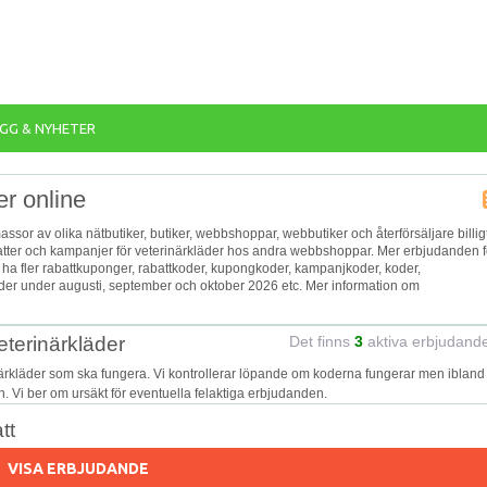
GG & NYHETER
er online
 massor av olika nätbutiker, butiker, webbshoppar, webbutiker och återförsäljare billig
abatter och kampanjer för veterinärkläder hos andra webbshoppar. Mer erbjudanden f
n ha fler rabattkuponger, rabattkoder, kupongkoder, kampanjkoder, koder,
der under augusti, september och oktober 2026 etc. Mer information om
eterinärkläder
Det finns
3
aktiva erbjudand
närkläder som ska fungera. Vi kontrollerar löpande om koderna fungerar men ibland
on. Vi ber om ursäkt för eventuella felaktiga erbjudanden.
tt
VISA ERBJUDANDE