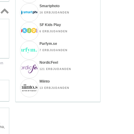
Smartphoto
16 ERBJUDANDEN
Topp
SF Kids Play
↑
6 ERBJUDANDEN
Parfym.se
7 ERBJUDANDEN
en
NordicFeel
121 ERBJUDANDEN
Miinto
13 ERBJUDANDEN
,
na,