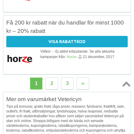
Få 200 kr rabatt när du handlar för minst 1000
kr – 20% rabatt
VISA RABATTKOD
Villkor: -. Ej aktivt erbjudande. Se alla aktuella
kampanjer från:
Horze
.
21 december, 2017
1
2
3
››
Topp
Mer om varumärket Vetericyn
↑
Tips på bonusar, gratis frakt, låga priser, reavaror, fyndvaror, fraktfritt, sale,
outlet's, fri frakt, utförsäljningar, fyndshoppa, halva reapriser, nedsatta
priser och studentrabatter hos affärer som säljer varumärket Vetericyn på
stan och online. Shoppa billigare med de bästa och senaste
värdekoderna, kupongkoderna, rabattkupongerna, kampanjkoderna,
koderna, rabattkoderna, erbjudandekoderna och kupongerna och utnyttja