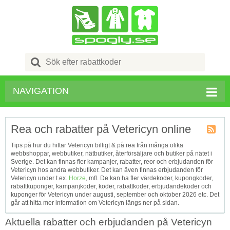
Search
for:
NAVIGATION
Rea och rabatter på Vetericyn online
Kupong
Tips på hur du hittar Vetericyn billigt & på rea från många olika
Tagg
webbshoppar, webbutiker, nätbutiker, återförsäljare och butiker på nätet i
RSS
Sverige. Det kan finnas fler kampanjer, rabatter, reor och erbjudanden för
Vetericyn hos andra webbutiker. Det kan även finnas erbjudanden för
Vetericyn under t.ex.
Horze
, mfl. De kan ha fler värdekoder, kupongkoder,
rabattkuponger, kampanjkoder, koder, rabattkoder, erbjudandekoder och
kuponger för Vetericyn under augusti, september och oktober 2026 etc. Det
går att hitta mer information om Vetericyn längs ner på sidan.
Aktuella rabatter och erbjudanden på Vetericyn