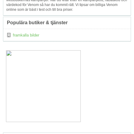
webbutikernas kampanjer. När du letar efter en kampanjkod, rabattkod och
värdekod för Venom så har du kommit rätt. Vi tipsar om billiga Venom
online som är bäst i test och till bra priser.
Populära butiker & tjänster
framkalla bilder