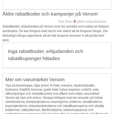
Äldre rabattkoder och kampanjer på Venom
Det finns
0
äldre erbjudanden
Rabattkoder, erbjudanden på Venom som har anmälts som osäkra av tidigare
användare. De kan fungera med det är inte säkert att de fungerar längre. Om
tillräckligt många rapporterar att de inte fungerar kommer vi att plocka bort
dem.
Inga rabattkoder, erbjudanden och
rabattkuponger hittades
Mer om varumärket Venom
Tips på fyndshoppa, låga priser, fri frakt, reavaror, studentrabatter,
fyndvaror, fraktfritt, bonusar, gratis frakt, halva reapriser, outlet's, sale,
utförsäljningar och nedsatta priser hos affärer som säljer varumärket
Venom på stan och online. Shoppa billigare med de senaste och bästa
värdekoderna, kampanjkoderna, kupongerna, koderna, rabattkoderna,
kupongkoderna, erbjudandekoderna och rabattkupongerna och utnyttja
butikernas, nätbutikernas, återförsäljarna, webbshopparnas och