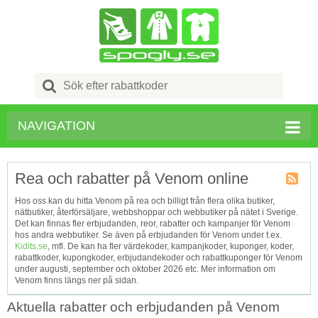
Search
for:
NAVIGATION
Rea och rabatter på Venom online
Kupong
Hos oss kan du hitta Venom på rea och billigt från flera olika butiker,
Tagg
nätbutiker, återförsäljare, webbshoppar och webbutiker på nätet i Sverige.
RSS
Det kan finnas fler erbjudanden, reor, rabatter och kampanjer för Venom
hos andra webbutiker. Se även på erbjudanden för Venom under t.ex.
Kidits.se
, mfl. De kan ha fler värdekoder, kampanjkoder, kuponger, koder,
rabattkoder, kupongkoder, erbjudandekoder och rabattkuponger för Venom
under augusti, september och oktober 2026 etc. Mer information om
Venom finns längs ner på sidan.
Aktuella rabatter och erbjudanden på Venom