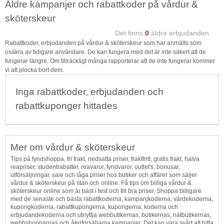
Äldre kampanjer och rabattkoder på vårdur &
sköterskeur
Det finns
0
äldre erbjudanden
Rabattkoder, erbjudanden på vårdur & sköterskeur som har anmälts som
osäkra av tidigare användare. De kan fungera med det är inte säkert att de
fungerar längre. Om tillräckligt många rapporterar att de inte fungerar kommer
vi att plocka bort dem.
Inga rabattkoder, erbjudanden och
rabattkuponger hittades
Mer om vårdur & sköterskeur
Tips på fyndshoppa, fri frakt, nedsatta priser, fraktfritt, gratis frakt, halva
reapriser, studentrabatter, reavaror, fyndvaror, outlet's, bonusar,
utförsäljningar, sale och låga priser hos butiker och affärer som säljer
vårdur & sköterskeur på stan och online. Få tips om billiga vårdur &
sköterskeur online som är bäst i test och till bra priser. Shoppa billigare
med de senaste och bästa rabattkoderna, kampanjkoderna, värdekoderna,
kupongkoderna, rabattkupongerna, kupongerna, koderna och
erbjudandekoderna och utnyttja webbutikernas, butikernas, nätbutikernas,
webbshopparnas och återförsäljarna kampanjer. Det kan vara svårt att hitta