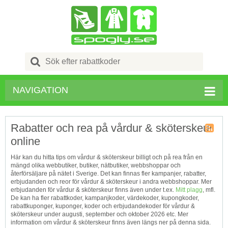
Search
for:
NAVIGATION
Rabatter och rea på vårdur & sköterskeur
online
Kupong
Tagg
Här kan du hitta tips om vårdur & sköterskeur billigt och på rea från en
RSS
mängd olika webbutiker, butiker, nätbutiker, webbshoppar och
återförsäljare på nätet i Sverige. Det kan finnas fler kampanjer, rabatter,
erbjudanden och reor för vårdur & sköterskeur i andra webbshoppar. Mer
erbjudanden för vårdur & sköterskeur finns även under t.ex.
Mitt plagg
, mfl.
De kan ha fler rabattkoder, kampanjkoder, värdekoder, kupongkoder,
rabattkuponger, kuponger, koder och erbjudandekoder för vårdur &
sköterskeur under augusti, september och oktober 2026 etc. Mer
information om vårdur & sköterskeur finns även längs ner på denna sida.