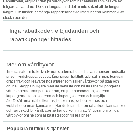
Rabattkoder, erbjudanden på vårdbyxor som har anmälts som osäkra av
tidigare användare. De kan fungera med det är inte säkert att de fungerar
längre. Om tillräckligt många rapporterar att de inte fungerar kommer vi att
plocka bort dem.
Inga rabattkoder, erbjudanden och
rabattkuponger hittades
Mer om vårdbyxor
Tips på sale, fri frakt, fyndvaror, studentrabatter, halva reapriser, nedsatta
priser, fyndshoppa, outlet's, låga priser, fraktfritt, utförsäljningar, bonusar,
gratis frakt och reavaror hos affärer som säljer vårdbyxor på stan och
online. Shoppa billigare med de senaste och bästa rabattkupongerna,
värdekoderna, kampanjkoderna, erbjudandekoderna, koderna,
kupongerna, rabattkoderna och kupongkoderna och utnyttja
återförsäljarna, nätbutikernas, butikernas, webbutikernas och
webbshopparnas kampanjer. När du letar efter en rabattkod, kampanjkod
och värdekod för vårdbyxor så har du kommit rätt. Vi tipsar om billiga
vårdbyxor online som är bäst i test och till bra priser.
Populära butiker & tjänster