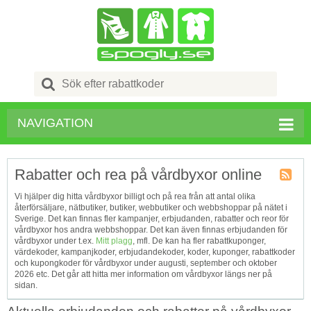
Search
for:
NAVIGATION
Rabatter och rea på vårdbyxor online
Kupong
Vi hjälper dig hitta vårdbyxor billigt och på rea från att antal olika
Tagg
återförsäljare, nätbutiker, butiker, webbutiker och webbshoppar på nätet i
RSS
Sverige. Det kan finnas fler kampanjer, erbjudanden, rabatter och reor för
vårdbyxor hos andra webbshoppar. Det kan även finnas erbjudanden för
vårdbyxor under t.ex.
Mitt plagg
, mfl. De kan ha fler rabattkuponger,
värdekoder, kampanjkoder, erbjudandekoder, koder, kuponger, rabattkoder
och kupongkoder för vårdbyxor under augusti, september och oktober
2026 etc. Det går att hitta mer information om vårdbyxor längs ner på
sidan.