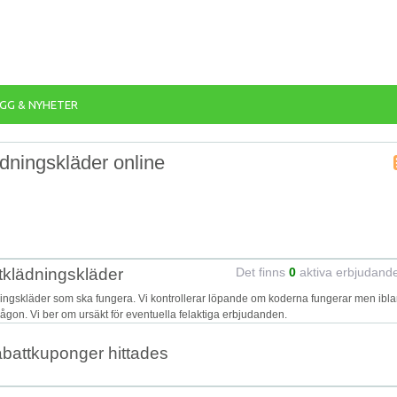
GG & NYHETER
ädningskläder online
tklädningskläder
Det finns
0
aktiva erbjudand
ningskläder som ska fungera. Vi kontrollerar löpande om koderna fungerar men ibl
 någon. Vi ber om ursäkt för eventuella felaktiga erbjudanden.
abattkuponger hittades