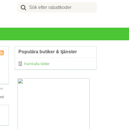
Search
for:
Populära butiker & tjänster
Kupong
framkalla bilder
Tagg
RSS
en
and