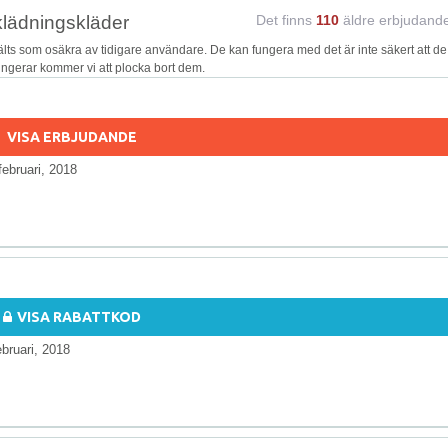
klädningskläder
Det finns
110
äldre erbjudand
s som osäkra av tidigare användare. De kan fungera med det är inte säkert att de
fungerar kommer vi att plocka bort dem.
VISA ERBJUDANDE
februari, 2018
VISA RABATTKOD
ebruari, 2018