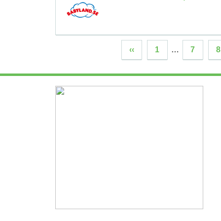
‹‹
1
…
7
8