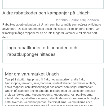
Äldre rabattkoder och kampanjer på Uriach
Det finns
0
äldre erbjudanden
Rabattkoder, erbjudanden på Uriach som har anmälts som osäkra av tidigare
användare. De kan fungera med det är inte säkert att de fungerar längre. Om
tillräckligt många rapporterar att de inte fungerar kommer vi att plocka bort
dem.
Inga rabattkoder, erbjudanden och
rabattkuponger hittades
Mer om varumärket Uriach
Tips på fraktfritt, låga priser, fri frakt, nedsatta priser, gratis frakt,
fyndshoppa, reavaror, sale, bonusar, studentrabatter, fyndvaror, outlet's,
halva reapriser och utförsäljningar hos affärer som säljer varumärket
Uriach på stan och online. Shoppa billigare med de bästa och senaste
erbjudandekoderna, kupongkoderna, kupongerna, kampanjkoderna,
värdekoderna, rabattkupongerna, rabattkoderna och koderna och utnyttja
nätbutikernas, webbshopparnas, återförsäljarna, webbutikernas och