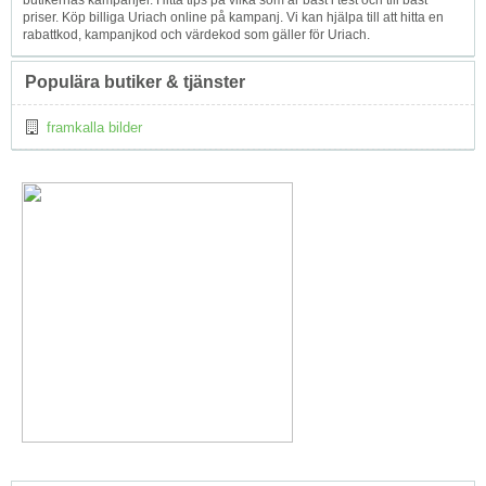
butikernas kampanjer. Hitta tips på vilka som är bäst i test och till bäst
priser. Köp billiga Uriach online på kampanj. Vi kan hjälpa till att hitta en
rabattkod, kampanjkod och värdekod som gäller för Uriach.
Populära butiker & tjänster
framkalla bilder