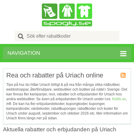
Search
for:
NAVIGATION
Rea och rabatter på Uriach online
Kupong
Tips på hur du hittar Uriach billigt & på rea från många olika nätbutiker,
Tagg
webbshoppar, återförsäljare, webbutiker och butiker på nätet i Sverige. Det
RSS
kan finnas fler kampanjer, reor, rabatter och erbjudanden för Uriach hos
andra webbutiker. Se även på erbjudanden för Uriach under t.ex.
Kidits.se
,
mfl. De kan ha fler erbjudandekoder, kupongkoder, kuponger,
kampanjkoder, värdekoder, rabattkuponger, rabattkoder och koder för
Uriach under augusti, september och oktober 2026 etc. Mer information om
Uriach finns längs ner på sidan.
Aktuella rabatter och erbjudanden på Uriach