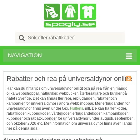
Search
for:
NAVIGATION
Rabatter och rea på universaldynor online
Kupong
Här kan du hitta tips om universaldynor billigt och på rea från en mängd
Tagg
olika webbshoppar, nätbutiker, webbutiker, återförsäljare och butiker på
RSS
nätet i Sverige. Det kan finnas fler reor, erbjudanden, rabatter och
kampanjer för universaldynor i andra webbshoppar. Mer erbjudanden för
universaldynor finns även under t.ex.
Hulténs
, mfl. De kan ha fler koder,
rabattkoder, kupongkoder, värdekoder, erbjudandekoder, kampanjkoder,
kuponger och rabattkuponger för universaldynor under augusti, september
och oktober 2026 etc. Mer information om universaldynor finns även längs
ner på denna sida.