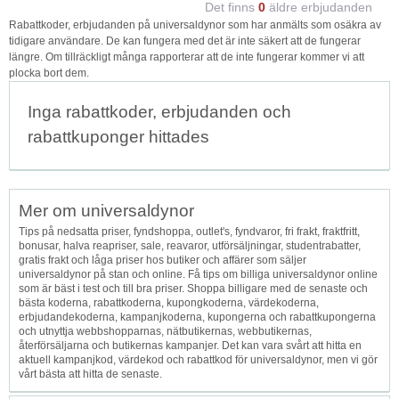
Det finns
0
äldre erbjudanden
Rabattkoder, erbjudanden på universaldynor som har anmälts som osäkra av
tidigare användare. De kan fungera med det är inte säkert att de fungerar
längre. Om tillräckligt många rapporterar att de inte fungerar kommer vi att
plocka bort dem.
Inga rabattkoder, erbjudanden och
rabattkuponger hittades
Mer om universaldynor
Tips på nedsatta priser, fyndshoppa, outlet's, fyndvaror, fri frakt, fraktfritt,
bonusar, halva reapriser, sale, reavaror, utförsäljningar, studentrabatter,
gratis frakt och låga priser hos butiker och affärer som säljer
universaldynor på stan och online. Få tips om billiga universaldynor online
som är bäst i test och till bra priser. Shoppa billigare med de senaste och
bästa koderna, rabattkoderna, kupongkoderna, värdekoderna,
erbjudandekoderna, kampanjkoderna, kupongerna och rabattkupongerna
och utnyttja webbshopparnas, nätbutikernas, webbutikernas,
återförsäljarna och butikernas kampanjer. Det kan vara svårt att hitta en
aktuell kampanjkod, värdekod och rabattkod för universaldynor, men vi gör
vårt bästa att hitta de senaste.