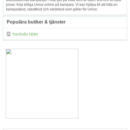
webbutikernas kampanjer. Hitta tips på vilka som är bäst i test och till bäst
priser. Köp billiga Unice online på kampanj. Vi kan hjälpa till att hitta en
kampanjkod, rabattkod och värdekod som gäller för Unice.
Populära butiker & tjänster
framkalla bilder