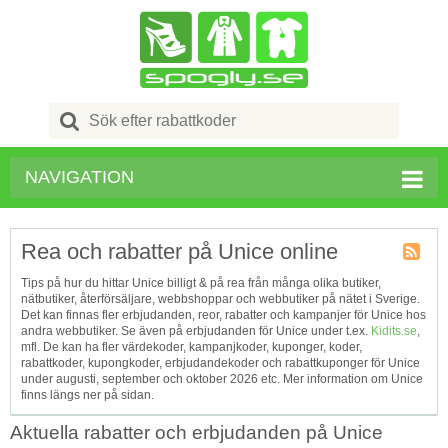
Search
for:
NAVIGATION
Rea och rabatter på Unice online
Kupong
Tips på hur du hittar Unice billigt & på rea från många olika butiker,
Tagg
nätbutiker, återförsäljare, webbshoppar och webbutiker på nätet i Sverige.
RSS
Det kan finnas fler erbjudanden, reor, rabatter och kampanjer för Unice hos
andra webbutiker. Se även på erbjudanden för Unice under t.ex.
Kidits.se
,
mfl. De kan ha fler värdekoder, kampanjkoder, kuponger, koder,
rabattkoder, kupongkoder, erbjudandekoder och rabattkuponger för Unice
under augusti, september och oktober 2026 etc. Mer information om Unice
finns längs ner på sidan.
Aktuella rabatter och erbjudanden på Unice