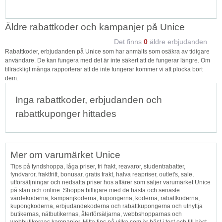
Äldre rabattkoder och kampanjer på Unice
Det finns
0
äldre erbjudanden
Rabattkoder, erbjudanden på Unice som har anmälts som osäkra av tidigare
användare. De kan fungera med det är inte säkert att de fungerar längre. Om
tillräckligt många rapporterar att de inte fungerar kommer vi att plocka bort
dem.
Inga rabattkoder, erbjudanden och
rabattkuponger hittades
Mer om varumärket Unice
Tips på fyndshoppa, låga priser, fri frakt, reavaror, studentrabatter,
fyndvaror, fraktfritt, bonusar, gratis frakt, halva reapriser, outlet's, sale,
utförsäljningar och nedsatta priser hos affärer som säljer varumärket Unice
på stan och online. Shoppa billigare med de bästa och senaste
värdekoderna, kampanjkoderna, kupongerna, koderna, rabattkoderna,
kupongkoderna, erbjudandekoderna och rabattkupongerna och utnyttja
butikernas, nätbutikernas, återförsäljarna, webbshopparnas och