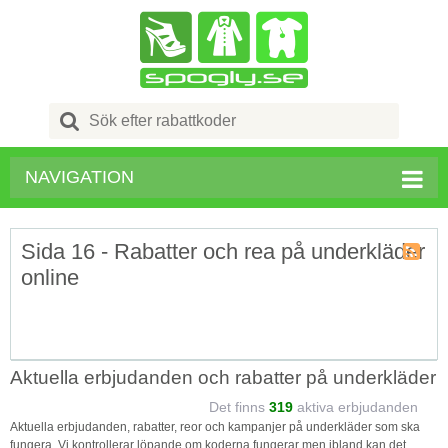
Search
for:
NAVIGATION
Sida 16 - Rabatter och rea på underkläder
online
Kupong
Tagg
RSS
Aktuella erbjudanden och rabatter på underkläder
Det finns
319
aktiva erbjudanden
Aktuella erbjudanden, rabatter, reor och kampanjer på underkläder som ska
fungera. Vi kontrollerar löpande om koderna fungerar men ibland kan det