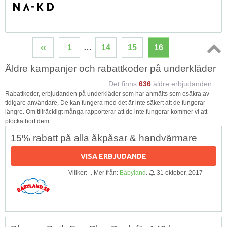
‹‹
1
…
14
15
16
Topp
Äldre kampanjer och rabattkoder på underkläder
↑
Det finns
636
äldre erbjudanden
Rabattkoder, erbjudanden på underkläder som har anmälts som osäkra av
tidigare användare. De kan fungera med det är inte säkert att de fungerar
längre. Om tillräckligt många rapporterar att de inte fungerar kommer vi att
plocka bort dem.
15% rabatt på alla åkpåsar & handvärmare
VISA ERBJUDANDE
Villkor: -. Mer från:
Babyland
.
31 oktober, 2017