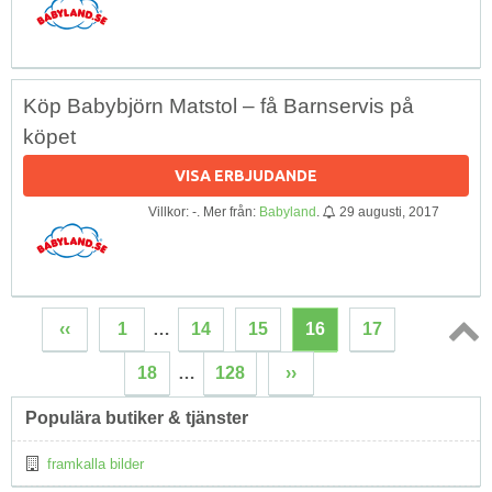
Köp Babybjörn Matstol – få Barnservis på
köpet
VISA ERBJUDANDE
Villkor: -. Mer från:
Babyland
.
29 augusti, 2017
‹‹
1
…
14
15
16
17
Topp
18
…
128
››
↑
Populära butiker & tjänster
framkalla bilder