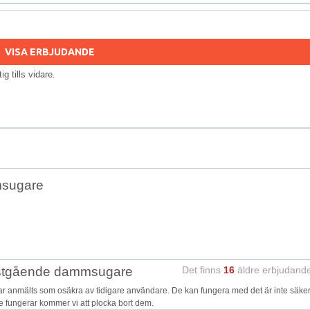
VISA ERBJUDANDE
tig tills vidare.
msugare
tystgående dammsugare
Det finns
16
äldre erbjudand
anmälts som osäkra av tidigare användare. De kan fungera med det är inte säkert
te fungerar kommer vi att plocka bort dem.