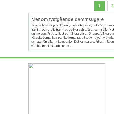
1
2
Mer om tystgående dammsugare
Tips på fyndshoppa, fri frakt, nedsatta priser, outlet's, bonusa
fraktfritt och gratis frakt hos butiker och affärer som sälj
online som är bäst i test och till bra priser. Shoppa billi
värdekoderna, kampanjkoderna, rabattkoderna och erbjudan
och återförsäljarna kampanjer. Det kan vara svårt att hitta
vårt bästa att hitta de senaste.