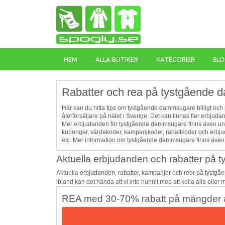
HEM
ALLA BUTIKER
KATEGORIER
BLO
Rabatter och rea på tystgående 
Här kan du hitta tips om tystgående dammsugare billigt och 
återförsäljare på nätet i Sverige. Det kan finnas fler erbj
Mer erbjudanden för tystgående dammsugare finns även und
kuponger, värdekoder, kampanjkoder, rabattkoder och erb
etc. Mer information om tystgående dammsugare finns även
Aktuella erbjudanden och rabatter på
Aktuella erbjudanden, rabatter, kampanjer och reor på tyst
ibland kan det hända att vi inte hunnit med att kolla alla eller
REA med 30-70% rabatt på mängder a