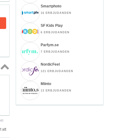
Smartphoto
16 ERBJUDANDEN
SF Kids Play
6 ERBJUDANDEN
Parfym.se
7 ERBJUDANDEN
NordicFeel
121 ERBJUDANDEN
Topp
↑
Miinto
13 ERBJUDANDEN
en
 att