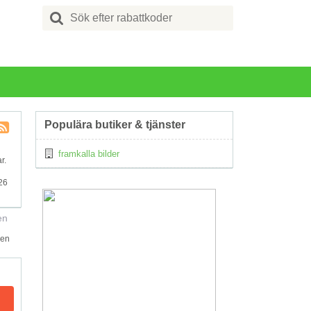
Search
for:
Populära butiker & tjänster
Kupong
framkalla bilder
Tagg
r.
RSS
26
en
men