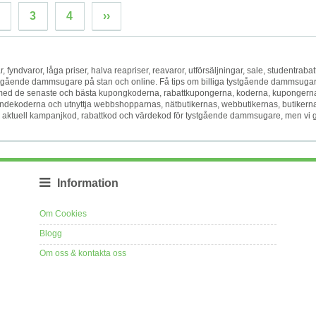
3
4
››
r, fyndvaror, låga priser, halva reapriser, reavaror, utförsäljningar, sale, studentrabatt
er tystgående dammsugare på stan och online. Få tips om billiga tystgående dammsuga
gare med de senaste och bästa kupongkoderna, rabattkupongerna, koderna, kupongern
dekoderna och utnyttja webbshopparnas, nätbutikernas, webbutikernas, butikern
 en aktuell kampanjkod, rabattkod och värdekod för tystgående dammsugare, men vi 
Information
Om Cookies
Blogg
Om oss & kontakta oss