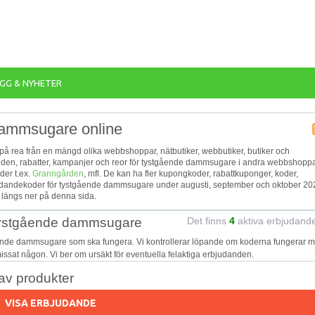
GG & NYHETER
dammsugare online
på rea från en mängd olika webbshoppar, nätbutiker, webbutiker, butiker och
udanden, rabatter, kampanjer och reor för tystgående dammsugare i andra webbshoppa
er t.ex.
Granngården
, mfl. De kan ha fler kupongkoder, rabattkuponger, koder,
judandekoder för tystgående dammsugare under augusti, september och oktober 20
 längs ner på denna sida.
 tystgående dammsugare
Det finns
4
aktiva erbjudand
gående dammsugare som ska fungera. Vi kontrollerar löpande om koderna fungerar 
 missat någon. Vi ber om ursäkt för eventuella felaktiga erbjudanden.
v produkter
VISA ERBJUDANDE