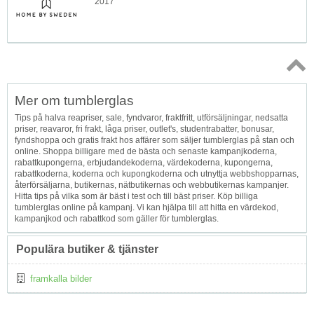
2017
Topp
Mer om tumblerglas
↑
Tips på halva reapriser, sale, fyndvaror, fraktfritt, utförsäljningar, nedsatta
priser, reavaror, fri frakt, låga priser, outlet's, studentrabatter, bonusar,
fyndshoppa och gratis frakt hos affärer som säljer tumblerglas på stan och
online. Shoppa billigare med de bästa och senaste kampanjkoderna,
rabattkupongerna, erbjudandekoderna, värdekoderna, kupongerna,
rabattkoderna, koderna och kupongkoderna och utnyttja webbshopparnas,
återförsäljarna, butikernas, nätbutikernas och webbutikernas kampanjer.
Hitta tips på vilka som är bäst i test och till bäst priser. Köp billiga
tumblerglas online på kampanj. Vi kan hjälpa till att hitta en värdekod,
kampanjkod och rabattkod som gäller för tumblerglas.
Populära butiker & tjänster
framkalla bilder