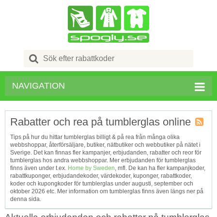
Search
for:
NAVIGATION
Rabatter och rea på tumblerglas online
Kupong
Tips på hur du hittar tumblerglas billigt & på rea från många olika
Tagg
webbshoppar, återförsäljare, butiker, nätbutiker och webbutiker på nätet i
RSS
Sverige. Det kan finnas fler kampanjer, erbjudanden, rabatter och reor för
tumblerglas hos andra webbshoppar. Mer erbjudanden för tumblerglas
finns även under t.ex.
Home by Sweden
, mfl. De kan ha fler kampanjkoder,
rabattkuponger, erbjudandekoder, värdekoder, kuponger, rabattkoder,
koder och kupongkoder för tumblerglas under augusti, september och
oktober 2026 etc. Mer information om tumblerglas finns även längs ner på
denna sida.