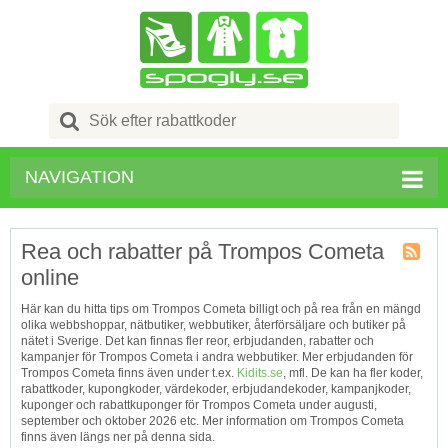
Search
for:
NAVIGATION
Rea och rabatter på Trompos Cometa
online
Kupong
Tagg
Här kan du hitta tips om Trompos Cometa billigt och på rea från en mängd
RSS
olika webbshoppar, nätbutiker, webbutiker, återförsäljare och butiker på
nätet i Sverige. Det kan finnas fler reor, erbjudanden, rabatter och
kampanjer för Trompos Cometa i andra webbutiker. Mer erbjudanden för
Trompos Cometa finns även under t.ex.
Kidits.se
, mfl. De kan ha fler koder,
rabattkoder, kupongkoder, värdekoder, erbjudandekoder, kampanjkoder,
kuponger och rabattkuponger för Trompos Cometa under augusti,
september och oktober 2026 etc. Mer information om Trompos Cometa
finns även längs ner på denna sida.