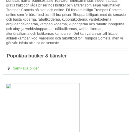
bonusar, halva reapriser, sale, reavaror, utförsäljningar, studentrabatter,
gratis frakt och låga priser hos butiker och affärer som säljer varumärket
Trompos Cometa på stan och online. Få tips om billiga Trompos Cometa
online som är bäst i test och till bra priser. Shoppa billigare med de senaste
och bästa koderna, rabattkoderna, kupongkoderna, värdekoderna,
erbjudandekoderna, kampanjkoderna, kupongerna och rabattkupongerna
och utnyttja webbshopparnas, nätbutikernas, webbutikernas,
återförsäljarna och butikernas kampanjer. Det kan vara svårt att hitta en
aktuell kampanjkod, värdekod och rabattkod för Trompos Cometa, men vi
gör vårt bästa att hitta de senaste.
Populära butiker & tjänster
framkalla bilder