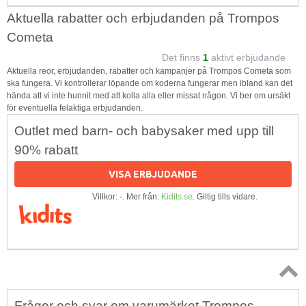
Aktuella rabatter och erbjudanden på Trompos
Cometa
Det finns
1
aktivt erbjudande
Aktuella reor, erbjudanden, rabatter och kampanjer på Trompos Cometa som
ska fungera. Vi kontrollerar löpande om koderna fungerar men ibland kan det
hända att vi inte hunnit med att kolla alla eller missat någon. Vi ber om ursäkt
för eventuella felaktiga erbjudanden.
Outlet med barn- och babysaker med upp till
90% rabatt
VISA ERBJUDANDE
Villkor: -. Mer från:
Kidits.se
. Giltig tills vidare.
Topp
Frågor och svar om varumärket Trompos
↑