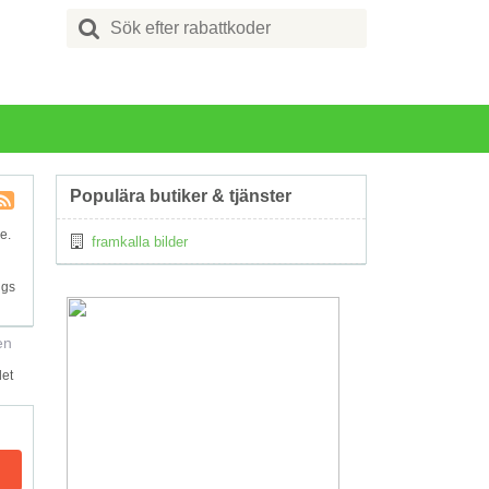
Search
for:
Populära butiker & tjänster
Kupong
e.
framkalla bilder
Tagg
RSS
ngs
en
det