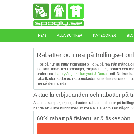
HEM
ALLA BUTIKER
KATEGORIER
BLO
Rabatter och rea på trollingset on
Tips på hur du hittar trollingset billigt & på rea från många 
Det kan finnas fler kampanjer, erbjudanden, rabatter och reo
under t.ex.
Happy Angler
,
Huntyard & Berras
, mfl. De kan h
rabattkoder, koder och kupongkoder för trollingset under au
ner på denna sida.
Aktuella erbjudanden och rabatter på tr
Aktuella kampanjer, erbjudanden, rabatter och reor på trollin
hända att vi inte hunnit med att kolla alla eller missat någon. 
60% rabatt på fiskerullar & fiskespön