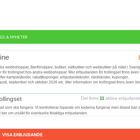
GG & NYHETER
line
olika webbshoppar, återförsäljare, butiker, nätbutiker och webbutiker på nätet i Sverig
r för trollingset hos andra webbshoppar. Mer erbjudanden för trollingset finns även
a fler kampanjkoder, rabattkuponger, erbjudandekoder, värdekoder, kuponger,
gusti, september och oktober 2026 etc. Mer information om trollingset finns även lä
ollingset
Det finns
11
aktiva erbjudand
gset som ska fungera. Vi kontrollerar löpande om koderna fungerar men ibland kan 
Vi ber om ursäkt för eventuella felaktiga erbjudanden.
VISA ERBJUDANDE