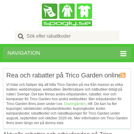
Search
for:
NAVIGATION
Rea och rabatter på Trico Garden online
Kupong
Vi listar och hjälper dig att hitta Trico Garden på rea från massor av olika
Tagg
butiker, webbshoppar, webbutiker, återförsäljare och nätbutiker billigt på
RSS
nätet i Sverige. Det kan finnas andra erbjudanden, rabatter, reor och
kampanjer för Trico Garden hos andra webbutiker. Mer erbjudanden för
Trico Garden finns även under t.ex.
Granngården
, mfl. De kan ha fler
kuponger, värdekoder, erbjudandekoder, kupongkoder, koder,
kampanjkoder, rabattkoder och rabattkuponger för Trico Garden under
augusti, september och oktober 2026 etc. Mer information om Trico Garden
finns även längs ner på denna sida.