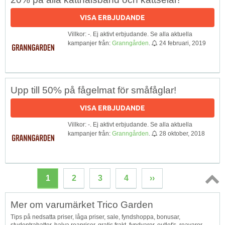
VISA ERBJUDANDE
Villkor: -. Ej aktivt erbjudande. Se alla aktuella
kampanjer från:
Granngården
.
24 februari, 2019
Upp till 50% på fågelmat för småfåglar!
VISA ERBJUDANDE
Villkor: -. Ej aktivt erbjudande. Se alla aktuella
kampanjer från:
Granngården
.
28 oktober, 2018
1
2
3
4
››
Topp
Mer om varumärket Trico Garden
↑
Tips på nedsatta priser, låga priser, sale, fyndshoppa, bonusar,
studentrabatter, halva reapriser, gratis frakt, fyndvaror, outlet's, reavaror,