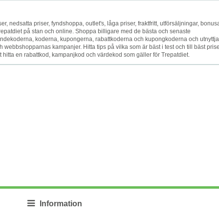
er, nedsatta priser, fyndshoppa, outlet's, låga priser, fraktfritt, utförsäljningar, bonusa
Trepatdiet på stan och online. Shoppa billigare med de bästa och senaste
ndekoderna, koderna, kupongerna, rabattkoderna och kupongkoderna och utnyttja
 webbshopparnas kampanjer. Hitta tips på vilka som är bäst i test och till bäst prise
att hitta en rabattkod, kampanjkod och värdekod som gäller för Trepatdiet.
Information