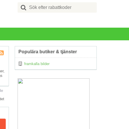
Search
for:
Populära butiker & tjänster
Kupong
framkalla bilder
Tagg
RSS
er,
gs
de
det