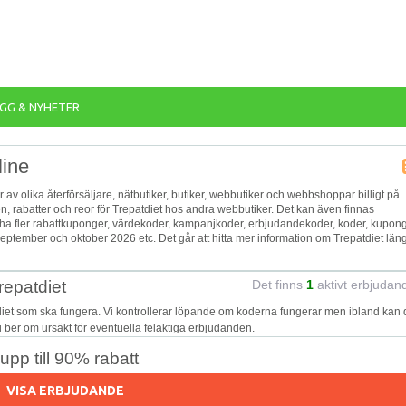
GG & NYHETER
line
or av olika återförsäljare, nätbutiker, butiker, webbutiker och webbshoppar billigt på
n, rabatter och reor för Trepatdiet hos andra webbutiker. Det kan även finnas
n ha fler rabattkuponger, värdekoder, kampanjkoder, erbjudandekoder, koder, kupong
eptember och oktober 2026 etc. Det går att hitta mer information om Trepatdiet län
repatdiet
Det finns
1
aktivt erbjudan
diet som ska fungera. Vi kontrollerar löpande om koderna fungerar men ibland kan 
Vi ber om ursäkt för eventuella felaktiga erbjudanden.
pp till 90% rabatt
VISA ERBJUDANDE