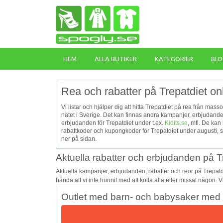
HEM
ALLA BUTIKER
KATEGORIER
BLO
Rea och rabatter på Trepatdiet on
Vi listar och hjälper dig att hitta Trepatdiet på rea från mass
nätet i Sverige. Det kan finnas andra kampanjer, erbjudande
erbjudanden för Trepatdiet under t.ex.
Kidits.se
, mfl. De ka
rabattkoder och kupongkoder för Trepatdiet under augusti, s
ner på sidan.
Aktuella rabatter och erbjudanden på T
Aktuella kampanjer, erbjudanden, rabatter och reor på Trepat
hända att vi inte hunnit med att kolla alla eller missat någon. 
Outlet med barn- och babysaker med u