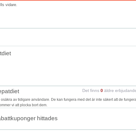
ills vidare.
diet
epatdiet
Det finns
0
äldre erbjudand
säkra av tidigare användare. De kan fungera med det är inte säkert att de funger
kommer vi att plocka bort dem.
abattkuponger hittades