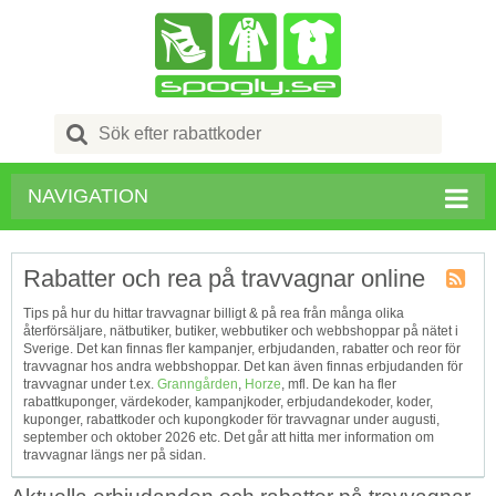
Search
for:
NAVIGATION
Rabatter och rea på travvagnar online
Kupong
Tips på hur du hittar travvagnar billigt & på rea från många olika
Tagg
återförsäljare, nätbutiker, butiker, webbutiker och webbshoppar på nätet i
RSS
Sverige. Det kan finnas fler kampanjer, erbjudanden, rabatter och reor för
travvagnar hos andra webbshoppar. Det kan även finnas erbjudanden för
travvagnar under t.ex.
Granngården
,
Horze
, mfl. De kan ha fler
rabattkuponger, värdekoder, kampanjkoder, erbjudandekoder, koder,
kuponger, rabattkoder och kupongkoder för travvagnar under augusti,
september och oktober 2026 etc. Det går att hitta mer information om
travvagnar längs ner på sidan.