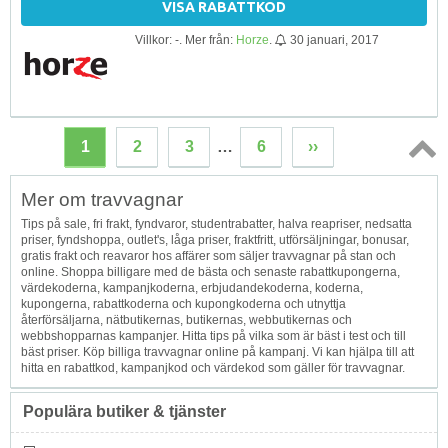
VISA RABATTKOD
Villkor: -. Mer från:
Horze
.
30 januari, 2017
1
2
3
…
6
››
Topp
Mer om travvagnar
↑
Tips på sale, fri frakt, fyndvaror, studentrabatter, halva reapriser, nedsatta
priser, fyndshoppa, outlet's, låga priser, fraktfritt, utförsäljningar, bonusar,
gratis frakt och reavaror hos affärer som säljer travvagnar på stan och
online. Shoppa billigare med de bästa och senaste rabattkupongerna,
värdekoderna, kampanjkoderna, erbjudandekoderna, koderna,
kupongerna, rabattkoderna och kupongkoderna och utnyttja
återförsäljarna, nätbutikernas, butikernas, webbutikernas och
webbshopparnas kampanjer. Hitta tips på vilka som är bäst i test och till
bäst priser. Köp billiga travvagnar online på kampanj. Vi kan hjälpa till att
hitta en rabattkod, kampanjkod och värdekod som gäller för travvagnar.
Populära butiker & tjänster