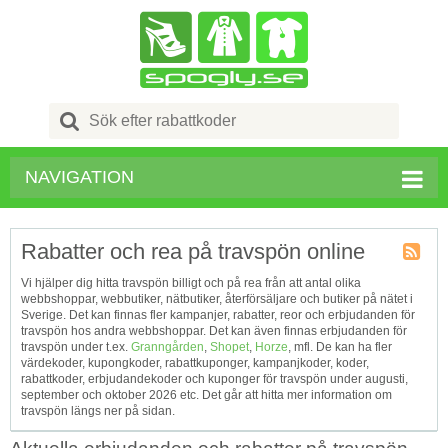
Search
for:
NAVIGATION
Rabatter och rea på travspön online
Kupong
Vi hjälper dig hitta travspön billigt och på rea från att antal olika
Tagg
webbshoppar, webbutiker, nätbutiker, återförsäljare och butiker på nätet i
RSS
Sverige. Det kan finnas fler kampanjer, rabatter, reor och erbjudanden för
travspön hos andra webbshoppar. Det kan även finnas erbjudanden för
travspön under t.ex.
Granngården
,
Shopet
,
Horze
, mfl. De kan ha fler
värdekoder, kupongkoder, rabattkuponger, kampanjkoder, koder,
rabattkoder, erbjudandekoder och kuponger för travspön under augusti,
september och oktober 2026 etc. Det går att hitta mer information om
travspön längs ner på sidan.