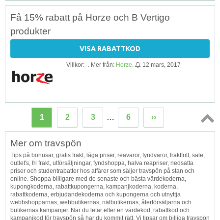
Få 15% rabatt på Horze och B Vertigo
produkter
VISA RABATTKOD
Villkor: -. Mer från:
Horze
.
12 mars, 2017
1
2
3
…
6
››
Topp
Mer om travspön
↑
Tips på bonusar, gratis frakt, låga priser, reavaror, fyndvaror, fraktfritt, sale,
outlet's, fri frakt, utförsäljningar, fyndshoppa, halva reapriser, nedsatta
priser och studentrabatter hos affärer som säljer travspön på stan och
online. Shoppa billigare med de senaste och bästa värdekoderna,
kupongkoderna, rabattkupongerna, kampanjkoderna, koderna,
rabattkoderna, erbjudandekoderna och kupongerna och utnyttja
webbshopparnas, webbutikernas, nätbutikernas, återförsäljarna och
butikernas kampanjer. När du letar efter en värdekod, rabattkod och
kampanjkod för travspön så har du kommit rätt. Vi tipsar om billiga travspön