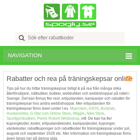
Search
for:
NAVIGATION
Rabatter och rea på träningskepsar online
Kupong
Tips på hur du hittar träningskepsar billigt & på rea från många olika
Tagg
återförsäljare, nätbutiker, butiker, webbutiker och webbshoppar på nätet i
RSS
Sverige. Det kan finnas fler reor, erbjudanden, kampanjer och rabatter för
träningskepsar hos andra webbshoppar. Mer erbjudanden för
träningskepsar finns även under t.ex.
Myprotein
,
ASOS
,
Bodylab
,
Hunkemöller
,
G-Star.com Online Store
,
Wiggle
,
Nike Store
,
Sportgymbutiken
,
Pierre Robert Webbshop
, mfl. De kan ha fler
kupongkoder, koder, erbjudandekoder, kampanjkoder, kuponger,
värdekoder, rabattkuponger och rabattkoder för träningskepsar under juli,
augusti och september 2026 etc. Mer information om träningskepsar finns
även längs ner på denna sida.