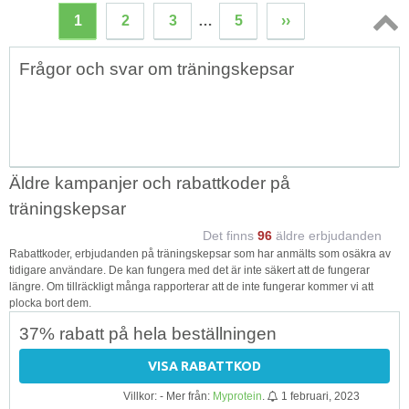
1
2
3
…
5
››
Topp
Frågor och svar om träningskepsar
↑
Äldre kampanjer och rabattkoder på
träningskepsar
Det finns
96
äldre erbjudanden
Rabattkoder, erbjudanden på träningskepsar som har anmälts som osäkra av
tidigare användare. De kan fungera med det är inte säkert att de fungerar
längre. Om tillräckligt många rapporterar att de inte fungerar kommer vi att
plocka bort dem.
37% rabatt på hela beställningen
VISA RABATTKOD
Villkor: - Mer från:
Myprotein
.
1 februari, 2023