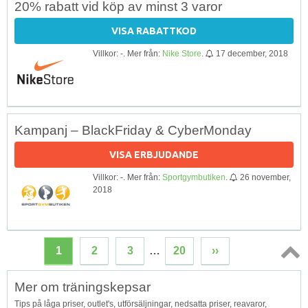
20% rabatt vid köp av minst 3 varor
VISA RABATTKOD
Villkor: -. Mer från:
Nike Store
.
17 december, 2018
Kampanj – BlackFriday & CyberMonday
VISA ERBJUDANDE
Villkor: -. Mer från:
Sportgymbutiken
.
26 november,
2018
1
2
3
…
20
››
Topp
Mer om träningskepsar
↑
Tips på låga priser, outlet's, utförsäljningar, nedsatta priser, reavaror,