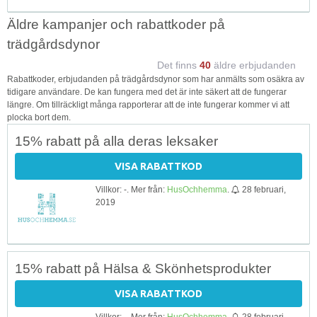
Äldre kampanjer och rabattkoder på
trädgårdsdynor
Det finns
40
äldre erbjudanden
Rabattkoder, erbjudanden på trädgårdsdynor som har anmälts som osäkra av
tidigare användare. De kan fungera med det är inte säkert att de fungerar
längre. Om tillräckligt många rapporterar att de inte fungerar kommer vi att
plocka bort dem.
15% rabatt på alla deras leksaker
VISA RABATTKOD
Villkor: -. Mer från:
HusOchhemma
.
28 februari,
2019
15% rabatt på Hälsa & Skönhetsprodukter
VISA RABATTKOD
Villkor: -. Mer från:
HusOchhemma
.
28 februari,