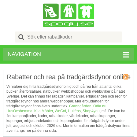
Search
for:
NAVIGATION
Rabatter och rea på trädgårdsdynor online
Kupong
Vi hjälper dig hitta trädgårdsdynor billigt och på rea från att antal olika
Tagg
butiker, återförsäljare, nätbutiker, webbshoppar och webbutiker på nätet i
RSS
Sverige. Det kan finnas fler rabatter, kampanjer, erbjudanden och reor för
trädgårdsdynor hos andra webbshoppar. Mer erbjudanden för
trädgårdsdynor finns även under t.ex.
Granngården
,
Odla.nu
,
HusOchhemma
,
Kila Möbler
,
WeGot
,
Hulténs
,
Shop4you
, mfl. De kan ha
fler kampanjkoder, koder, rabattkoder, värdekoder, rabattkuponger,
kuponger, erbjudandekoder och kupongkoder för trädgårdsdynor under
juli, augusti och oktober 2026 etc. Mer information om trädgårdsdynor finns
även längs ner på denna sida.