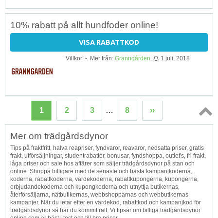
10% rabatt på allt hundfoder online!
VISA RABATTKOD
Villkor: -. Mer från:
Granngården
.
1 juli, 2018
1
2
3
…
8
››
Topp
Mer om trädgårdsdynor
↑
Tips på fraktfritt, halva reapriser, fyndvaror, reavaror, nedsatta priser, gratis
frakt, utförsäljningar, studentrabatter, bonusar, fyndshoppa, outlet's, fri frakt,
låga priser och sale hos affärer som säljer trädgårdsdynor på stan och
online. Shoppa billigare med de senaste och bästa kampanjkoderna,
koderna, rabattkoderna, värdekoderna, rabattkupongerna, kupongerna,
erbjudandekoderna och kupongkoderna och utnyttja butikernas,
återförsäljarna, nätbutikernas, webbshopparnas och webbutikernas
kampanjer. När du letar efter en värdekod, rabattkod och kampanjkod för
trädgårdsdynor så har du kommit rätt. Vi tipsar om billiga trädgårdsdynor
online som är bäst i test och till bra priser.