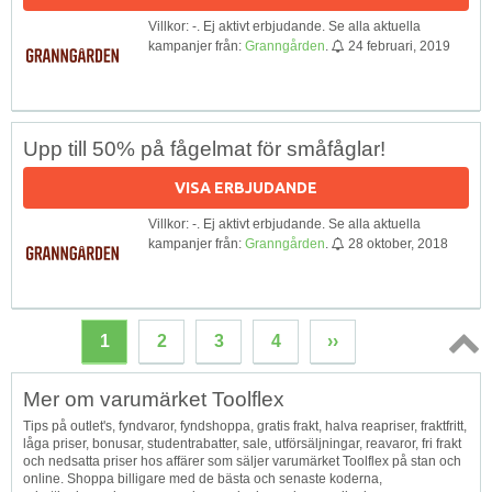
Villkor: -. Ej aktivt erbjudande. Se alla aktuella
kampanjer från:
Granngården
.
24 februari, 2019
Upp till 50% på fågelmat för småfåglar!
VISA ERBJUDANDE
Villkor: -. Ej aktivt erbjudande. Se alla aktuella
kampanjer från:
Granngården
.
28 oktober, 2018
1
2
3
4
››
Topp
Mer om varumärket Toolflex
↑
Tips på outlet's, fyndvaror, fyndshoppa, gratis frakt, halva reapriser, fraktfritt,
låga priser, bonusar, studentrabatter, sale, utförsäljningar, reavaror, fri frakt
och nedsatta priser hos affärer som säljer varumärket Toolflex på stan och
online. Shoppa billigare med de bästa och senaste koderna,