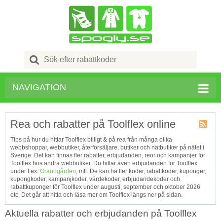
Search
for:
NAVIGATION
Rea och rabatter på Toolflex online
Kupong
Tips på hur du hittar Toolflex billigt & på rea från många olika
Tagg
webbshoppar, webbutiker, återförsäljare, butiker och nätbutiker på nätet i
RSS
Sverige. Det kan finnas fler rabatter, erbjudanden, reor och kampanjer för
Toolflex hos andra webbutiker. Du hittar även erbjudanden för Toolflex
under t.ex.
Granngården
, mfl. De kan ha fler koder, rabattkoder, kuponger,
kupongkoder, kampanjkoder, värdekoder, erbjudandekoder och
rabattkuponger för Toolflex under augusti, september och oktober 2026
etc. Det går att hitta och läsa mer om Toolflex längs ner på sidan.
Aktuella rabatter och erbjudanden på Toolflex