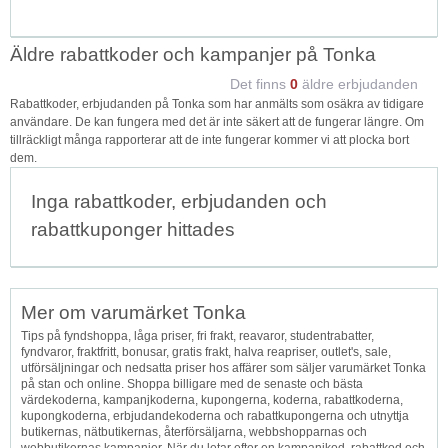
Äldre rabattkoder och kampanjer på Tonka
Det finns
0
äldre erbjudanden
Rabattkoder, erbjudanden på Tonka som har anmälts som osäkra av tidigare
användare. De kan fungera med det är inte säkert att de fungerar längre. Om
tillräckligt många rapporterar att de inte fungerar kommer vi att plocka bort
dem.
Inga rabattkoder, erbjudanden och
rabattkuponger hittades
Mer om varumärket Tonka
Tips på fyndshoppa, låga priser, fri frakt, reavaror, studentrabatter,
fyndvaror, fraktfritt, bonusar, gratis frakt, halva reapriser, outlet's, sale,
utförsäljningar och nedsatta priser hos affärer som säljer varumärket Tonka
på stan och online. Shoppa billigare med de senaste och bästa
värdekoderna, kampanjkoderna, kupongerna, koderna, rabattkoderna,
kupongkoderna, erbjudandekoderna och rabattkupongerna och utnyttja
butikernas, nätbutikernas, återförsäljarna, webbshopparnas och