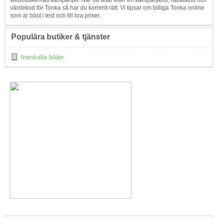
webbutikernas kampanjer. När du letar efter en kampanjkod, rabattkod och
värdekod för Tonka så har du kommit rätt. Vi tipsar om billiga Tonka online
som är bäst i test och till bra priser.
Populära butiker & tjänster
framkalla bilder