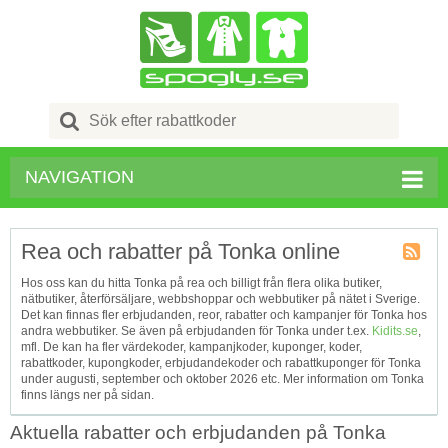
Search
for:
NAVIGATION
Rea och rabatter på Tonka online
Kupong
Hos oss kan du hitta Tonka på rea och billigt från flera olika butiker,
Tagg
nätbutiker, återförsäljare, webbshoppar och webbutiker på nätet i Sverige.
RSS
Det kan finnas fler erbjudanden, reor, rabatter och kampanjer för Tonka hos
andra webbutiker. Se även på erbjudanden för Tonka under t.ex.
Kidits.se
,
mfl. De kan ha fler värdekoder, kampanjkoder, kuponger, koder,
rabattkoder, kupongkoder, erbjudandekoder och rabattkuponger för Tonka
under augusti, september och oktober 2026 etc. Mer information om Tonka
finns längs ner på sidan.
Aktuella rabatter och erbjudanden på Tonka