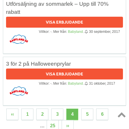
Utförsäljning av sommarlek – Upp till 70%
rabatt
VISA ERBJUDANDE
Villkor: -. Mer från:
Babyland
.
30 september, 2017
3 för 2 på Halloweenprylar
VISA ERBJUDANDE
Villkor: -. Mer från:
Babyland
.
31 oktober, 2017
‹‹
1
2
3
4
5
6
Topp
…
25
››