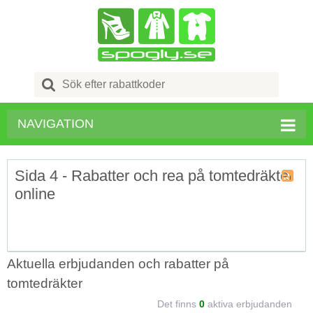
Search
for:
NAVIGATION
Sida 4 - Rabatter och rea på tomtedräkter
online
Kupong
Tagg
RSS
Aktuella erbjudanden och rabatter på
tomtedräkter
Det finns
0
aktiva erbjudanden