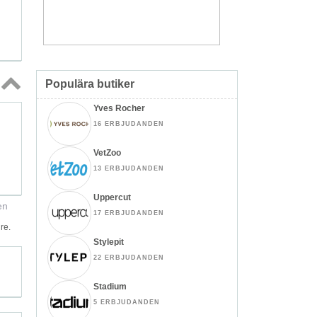
Populära butiker
Topp
Yves Rocher
↑
16 ERBJUDANDEN
VetZoo
13 ERBJUDANDEN
Uppercut
en
17 ERBJUDANDEN
re.
Stylepit
22 ERBJUDANDEN
Stadium
5 ERBJUDANDEN