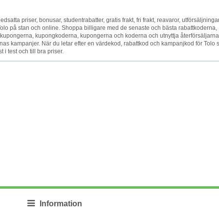
satta priser, bonusar, studentrabatter, gratis frakt, fri frakt, reavaror, utförsäljningar
et Tolo på stan och online. Shoppa billigare med de senaste och bästa rabattkoderna,
upongerna, kupongkoderna, kupongerna och koderna och utnyttja återförsäljarna
as kampanjer. När du letar efter en värdekod, rabattkod och kampanjkod för Tolo 
i test och till bra priser.
Information