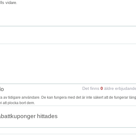
ills vidare.
lo
Det finns
0
äldre erbjudand
av tidigare användare. De kan fungera med det är inte säkert att de fungerar läng
i att plocka bort dem.
abattkuponger hittades