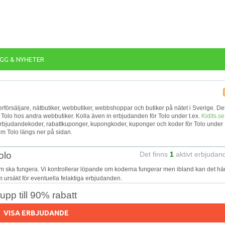
GG & NYHETER
återförsäljare, nätbutiker, webbutiker, webbshoppar och butiker på nätet i Sverige. De
r Tolo hos andra webbutiker. Kolla även in erbjudanden för Tolo under t.ex.
Kidits.se
 erbjudandekoder, rabattkuponger, kupongkoder, kuponger och koder för Tolo under
m Tolo längs ner på sidan.
olo
Det finns
1
aktivt erbjudan
om ska fungera. Vi kontrollerar löpande om koderna fungerar men ibland kan det h
 om ursäkt för eventuella felaktiga erbjudanden.
pp till 90% rabatt
VISA ERBJUDANDE