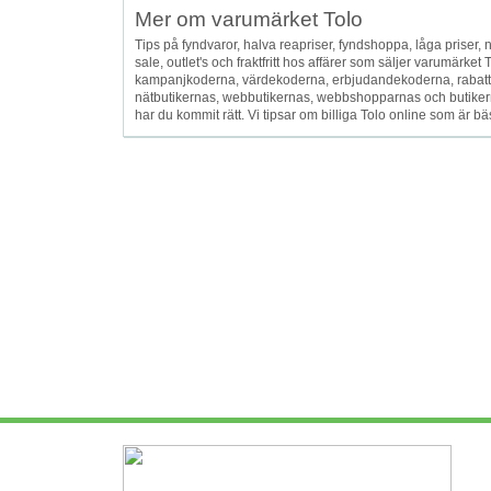
Mer om varumärket Tolo
Tips på fyndvaror, halva reapriser, fyndshoppa, låga priser, ned
sale, outlet's och fraktfritt hos affärer som säljer varumärk
kampanjkoderna, värdekoderna, erbjudandekoderna, rabattk
nätbutikernas, webbutikernas, webbshopparnas och butikern
har du kommit rätt. Vi tipsar om billiga Tolo online som är bäst 