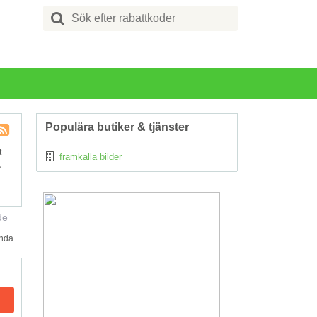
Search
for:
Populära butiker & tjänster
Kupong
t
framkalla bilder
Tagg
,
RSS
de
ända