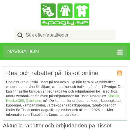
Search
for:
NAVIGATION
Rea och rabatter på Tissot online
Kupong
Hos oss kan du hitta Tissot på rea och billigt från flera olika nätbutiker,
Tagg
webbshoppar, återförsäljare, webbutiker och butiker på nätet i Sverige. Det
RSS
kan finnas fler kampanjer, reor, rabatter och erbjudanden för Tissot hos
andra webbutiker. Se även på erbjudanden för Tissot under t.ex.
Klockia
,
Klockor365
,
Qvicktime
, mfl. De kan ha fler erbjudandekoder, kupongkoder,
kuponger, kampanjkoder, värdekoder, rabattkuponger, rabattkoder och
koder för Tissot under augusti, september och oktober 2026 etc. Mer
information om Tissot finns längs ner på sidan.
Aktuella rabatter och erbjudanden på Tissot