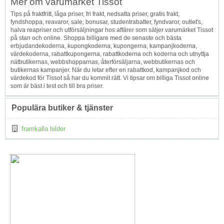
Mer om varumärket Tissot
↑
Tips på fraktfritt, låga priser, fri frakt, nedsatta priser, gratis frakt,
fyndshoppa, reavaror, sale, bonusar, studentrabatter, fyndvaror, outlet's,
halva reapriser och utförsäljningar hos affärer som säljer varumärket Tissot
på stan och online. Shoppa billigare med de senaste och bästa
erbjudandekoderna, kupongkoderna, kupongerna, kampanjkoderna,
värdekoderna, rabattkupongerna, rabattkoderna och koderna och utnyttja
nätbutikernas, webbshopparnas, återförsäljarna, webbutikernas och
butikernas kampanjer. När du letar efter en rabattkod, kampanjkod och
värdekod för Tissot så har du kommit rätt. Vi tipsar om billiga Tissot online
som är bäst i test och till bra priser.
Populära butiker & tjänster
framkalla bilder