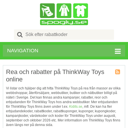
Search
for:
NAVIGATION
Rea och rabatter på ThinkWay Toys
online
Kupong
Tagg
Vi listar och hjälper dig att hitta ThinkWay Toys på rea från massor av olika
RSS
webbshoppar, återförsäljare, webbutiker, butiker och nätbutiker billigt på
nätet i Sverige. Det kan finnas andra kampanjer, rabatter, reor och
erbjudanden för ThinkWay Toys hos andra webbutiker. Mer erbjudanden
för ThinkWay Toys finns även under t.ex.
Kidits.se
, mfl. De kan ha fler
erbjudandekoder, rabattkoder, rabattkuponger, kuponger, kupongkoder,
kampanjkoder, värdekoder och koder för ThinkWay Toys under augusti,
september och oktober 2026 etc. Mer information om ThinkWay Toys finns
även längs ner på denna sida.