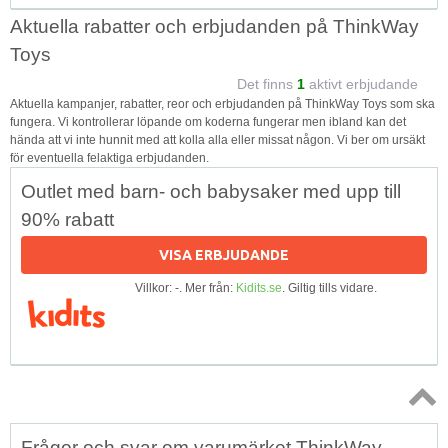
Aktuella rabatter och erbjudanden på ThinkWay
Toys
Det finns
1
aktivt erbjudande
Aktuella kampanjer, rabatter, reor och erbjudanden på ThinkWay Toys som ska
fungera. Vi kontrollerar löpande om koderna fungerar men ibland kan det
hända att vi inte hunnit med att kolla alla eller missat någon. Vi ber om ursäkt
för eventuella felaktiga erbjudanden.
Outlet med barn- och babysaker med upp till
90% rabatt
VISA ERBJUDANDE
Villkor: -. Mer från:
Kidits.se
. Giltig tills vidare.
Topp
Frågor och svar om varumärket ThinkWay
↑