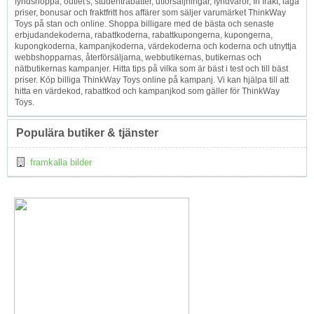
fyndshoppa, outlet's, studentrabatter, utförsäljningar, fyndvaror, fri frakt, låga
priser, bonusar och fraktfritt hos affärer som säljer varumärket ThinkWay
Toys på stan och online. Shoppa billigare med de bästa och senaste
erbjudandekoderna, rabattkoderna, rabattkupongerna, kupongerna,
kupongkoderna, kampanjkoderna, värdekoderna och koderna och utnyttja
webbshopparnas, återförsäljarna, webbutikernas, butikernas och
nätbutikernas kampanjer. Hitta tips på vilka som är bäst i test och till bäst
priser. Köp billiga ThinkWay Toys online på kampanj. Vi kan hjälpa till att
hitta en värdekod, rabattkod och kampanjkod som gäller för ThinkWay
Toys.
Populära butiker & tjänster
framkalla bilder